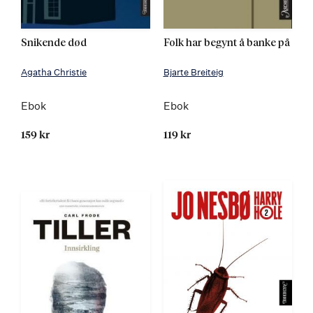
Snikende død
Folk har begynt å banke på
Agatha Christie
Bjarte Breiteig
Ebok
Ebok
159 kr
119 kr