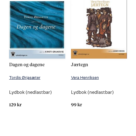
Dagen og dagene
Jærtegn
Tordis Ørjasæter
Vera Henriksen
Lydbok (nedlastbar)
Lydbok (nedlastbar)
129 kr
99 kr