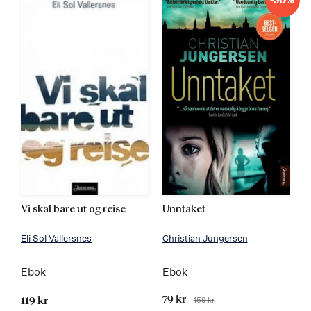
-50%
Vi skal bare ut og reise
Unntaket
Eli Sol Vallersnes
Christian Jungersen
Ebok
Ebok
Tilbudspris
79 kr
159 kr
119 kr
Før