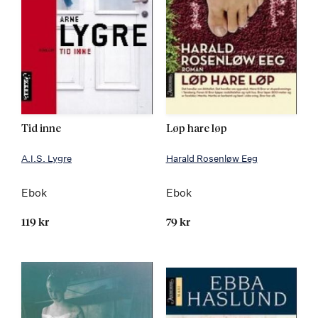
Tid inne
Løp hare løp
A.I.S. Lygre
Harald Rosenløw Eeg
Ebok
Ebok
119 kr
79 kr