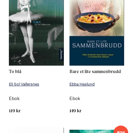
To blå
Bare et lite sammenbrudd
Eli Sol Vallersnes
Ebba Haslund
Ebok
Ebok
119 kr
149 kr