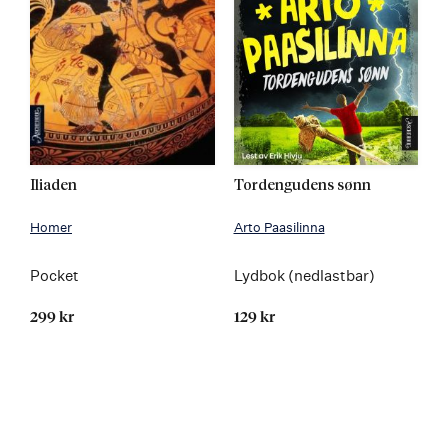
Iliaden
Tordengudens sønn
Homer
Arto Paasilinna
Pocket
Lydbok (nedlastbar)
299 kr
129 kr