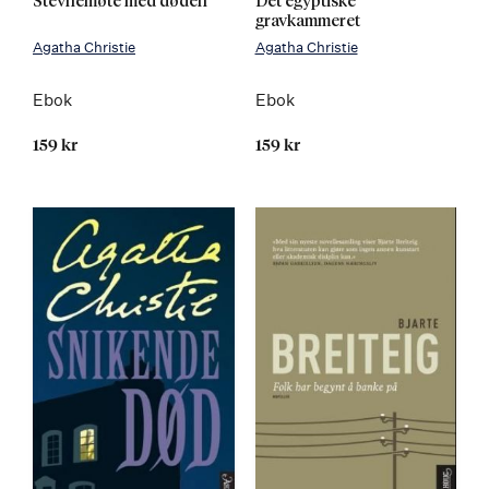
Stevnemøte med døden
Det egyptiske
gravkammeret
Agatha Christie
Agatha Christie
Ebok
Ebok
159 kr
159 kr