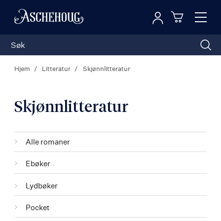
Logg inn
Toggl
n
Handleku
Nav
Hjem
Litteratur
Skjønnlitteratur
Skjønnlitteratur
Kategorier
Alle romaner
Ebøker
Lydbøker
Pocket