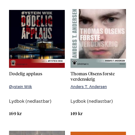
Dødelig applaus
Thomas Olsens første
verdenskrig
Øystein Wiik
Anders T. Andersen
Lydbok (nedlastbar)
Lydbok (nedlastbar)
169 kr
149 kr