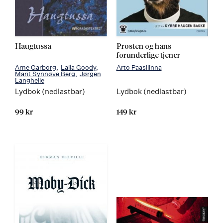
Haugtussa
Prosten og hans
forunderlige tjener
Arne Garborg
Laila Goody
Arto Paasilinna
Marit Synnøve Berg
Jørgen
Langhelle
Lydbok (nedlastbar)
Lydbok (nedlastbar)
99 kr
149 kr