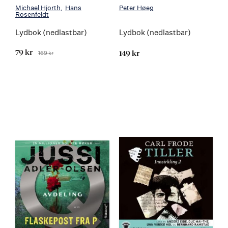
Michael Hjorth
Hans
Peter Høeg
Rosenfeldt
Lydbok (nedlastbar)
Lydbok (nedlastbar)
Tilbudspris
79 kr
169 kr
149 kr
Før