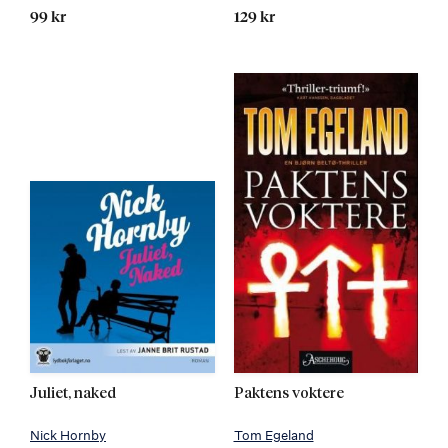
99 kr
129 kr
Juliet, naked
Paktens voktere
Nick Hornby
Tom Egeland