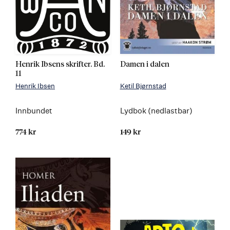
Henrik Ibsens skrifter. Bd.
Damen i dalen
11
Henrik Ibsen
Ketil Bjørnstad
Innbundet
Lydbok (nedlastbar)
774 kr
149 kr
Kommer