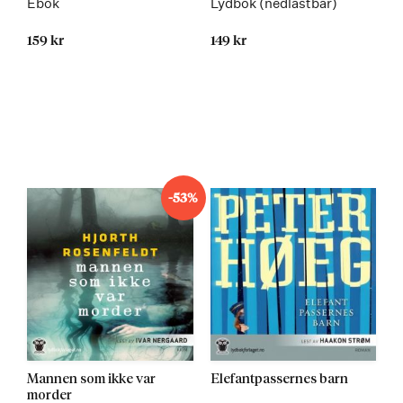
Ebok
Lydbok (nedlastbar)
159 kr
149 kr
-53%
Mannen som ikke var
Elefantpassernes barn
morder