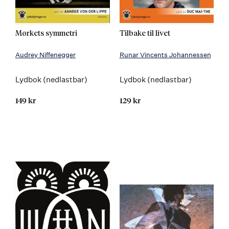
Mørkets symmetri
Tilbake til livet
Audrey Niffenegger
Runar Vincents Johannessen
Lydbok (nedlastbar)
Lydbok (nedlastbar)
149 kr
129 kr