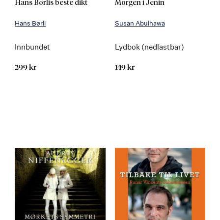
Hans Børlis beste dikt
Morgen i Jenin
Hans Børli
Susan Abulhawa
Innbundet
Lydbok (nedlastbar)
299 kr
149 kr