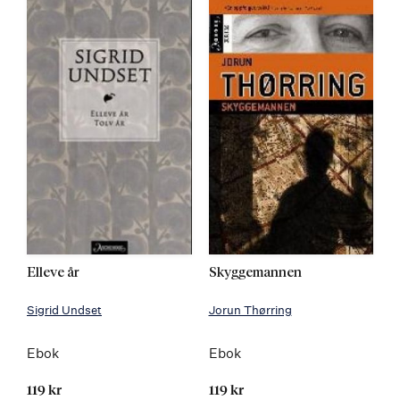
Elleve år
Skyggemannen
Sigrid Undset
Jorun Thørring
Ebok
Ebok
119 kr
119 kr