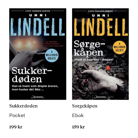
Kommer
Kommer
Sukkerdøden
Sørgekåpen
Pocket
Ebok
199 kr
159 kr
Kommer
Kommer