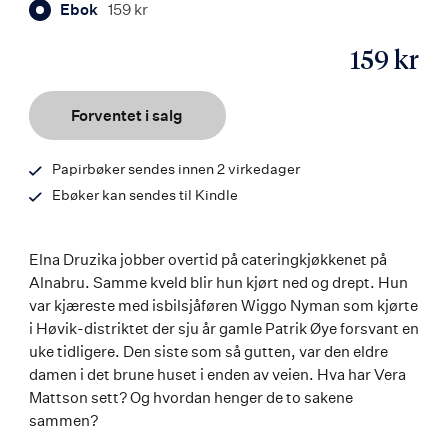
Ebok
159 kr
159 kr
ISBN
9788203197703
Forventet i salg
Papirbøker sendes innen 2 virkedager
Ebøker kan sendes til Kindle
Elna Druzika jobber overtid på cateringkjøkkenet på
Alnabru. Samme kveld blir hun kjørt ned og drept. Hun
var kjæreste med isbilsjåføren Wiggo Nyman som kjørte
i Høvik-distriktet der sju år gamle Patrik Øye forsvant en
uke tidligere. Den siste som så gutten, var den eldre
damen i det brune huset i enden av veien. Hva har Vera
Mattson sett? Og hvordan henger de to sakene
sammen?