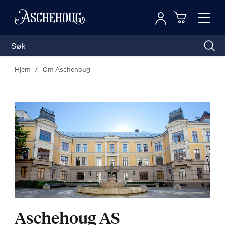
Logg inn
Toggl
n
Handleku
Nav
Hjem
Om Aschehoug
Aschehoug AS