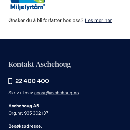
Ønsker du å bli forfatter hos oss?
Les mer her
Kontakt Aschehoug
22 400 400
Skriv til oss:
epost@aschehoug.no
Aschehoug AS
Org.nr: 935 302 137
Besøksadresse: