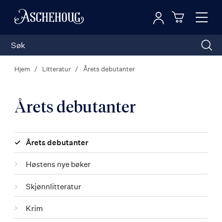
Logg inn
Toggl
n
Handleku
Nav
Hjem
Litteratur
Årets debutanter
Årets debutanter
Kategorier
Årets debutanter
Høstens nye bøker
Skjønnlitteratur
Krim