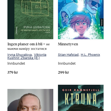
Ingen planer om å bli = не
Minnetyven
маючи наміру зостатися
Iryna Shuvalova
Viktoriia
Stian Hafstad
H.L. Phoenix
Kushnir-Zbarska
(ill.)
Innbundet
Innbundet
379 kr
299 kr