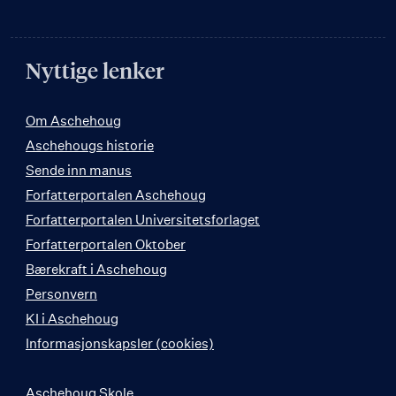
Nyttige lenker
Om Aschehoug
Aschehougs historie
Sende inn manus
Forfatterportalen Aschehoug
Forfatterportalen Universitetsforlaget
Forfatterportalen Oktober
Bærekraft i Aschehoug
Personvern
KI i Aschehoug
Informasjonskapsler (cookies)
Aschehoug Skole