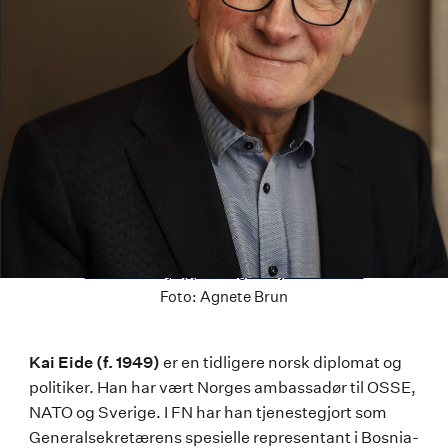
Last ned høyoppløselig versjon av bildet
Foto:
Agnete Brun
Kai
Kai Eide (f. 1949)
er en tidligere norsk diplomat og
politiker. Han har vært Norges ambassadør til OSSE,
Eide
NATO og Sverige. I FN har han tjenestegjort som
Generalsekretærens spesielle representant i Bosnia-