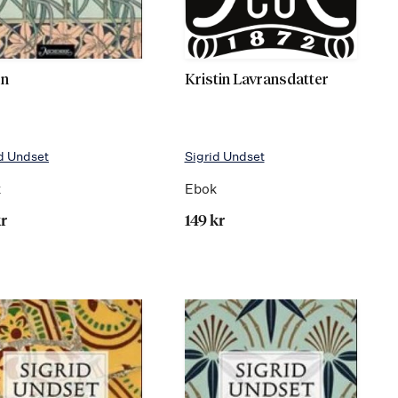
en
Kristin Lavransdatter
d Undset
Sigrid Undset
k
Ebok
kr
149 kr