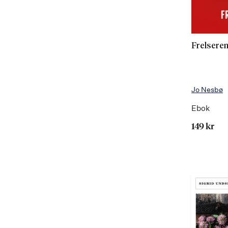
Frelsere
Jo Nesbø
Ebok
149 kr