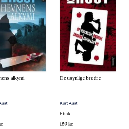
ens alkymi
De usynlige brødre
Aust
Kurt Aust
k
Ebok
kr
159 kr