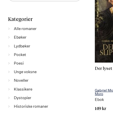
Filtrer
Filter
Kategorier
utvalget
Alle romaner
Ebøker
Lydbøker
Pocket
Poesi
Der lyset 
Unge voksne
Noveller
Klassikere
Gabriel Mi
Moro
Dystopier
Ebok
Historiske romaner
149 kr