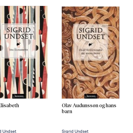
Elisabeth
Olav Audunssøn og hans
barn
d Undset
Sigrid Undset