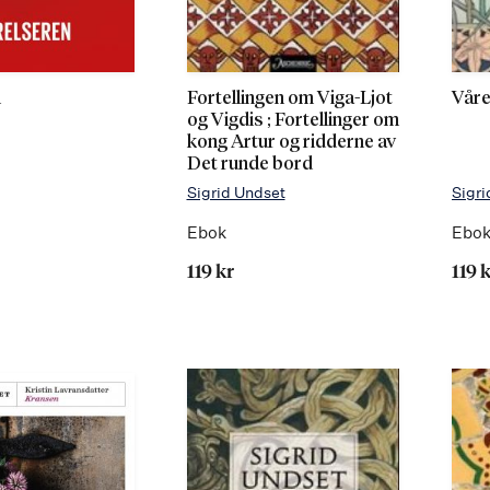
n
Fortellingen om Viga-Ljot
Vår
og Vigdis ; Fortellinger om
kong Artur og ridderne av
Det runde bord
Sigrid Undset
Sigri
Ebok
Ebo
119 kr
119 