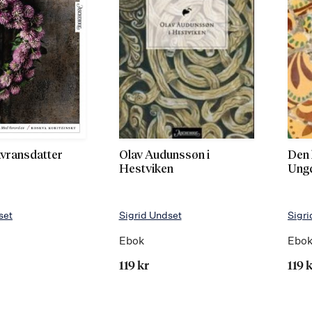
avransdatter
Olav Audunssøn i
Den 
Hestviken
Ung
set
Sigrid Undset
Sigri
Ebok
Ebo
119 kr
119 