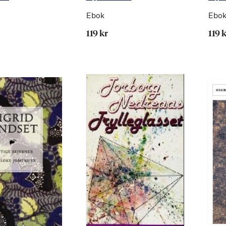
Ebok
Ebo
119 kr
119 