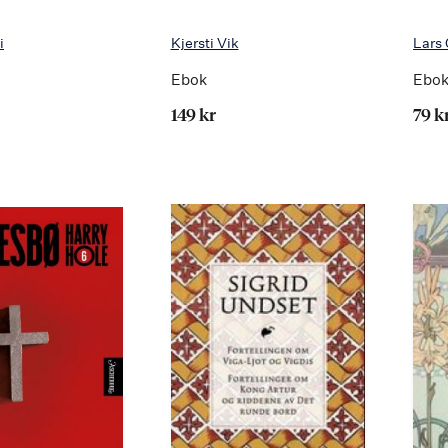
i
Kjersti Vik
Lars
Ebok
Ebo
149 kr
79 k