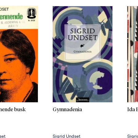
nende busk
Gymnadenia
Ida 
set
Sigrid Undset
Sigri