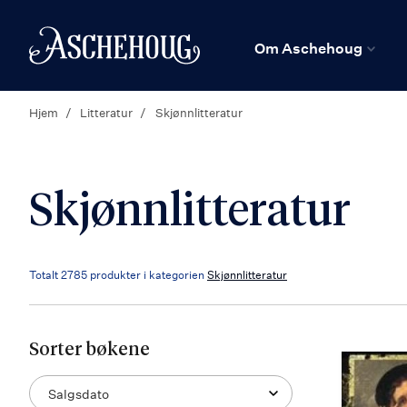
n
Hjem
Om Aschehoug
Hjem
Litteratur
Skjønnlitteratur
Skjønnlitteratur
Totalt
2785
produkter i kategorien
Skjønnlitteratur
Sorter bøkene