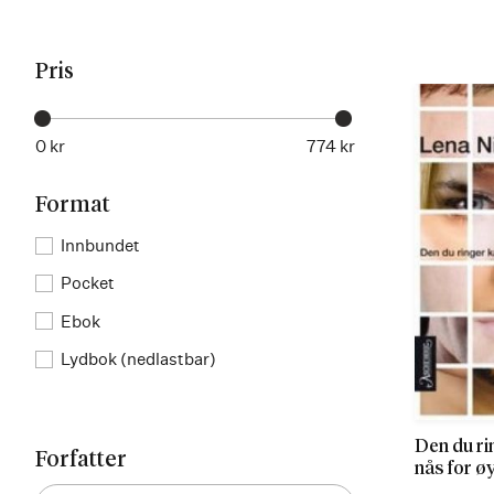
Pris
0 kr
774 kr
Format
Innbundet
Pocket
Ebok
Lydbok (nedlastbar)
Den du ri
Forfatter
nås for ø