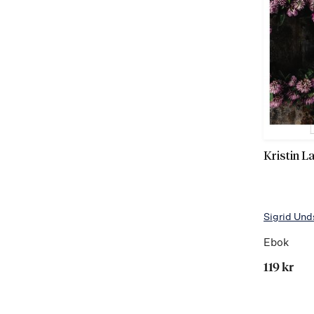
Kristin L
Sigrid Und
Ebok
119 kr