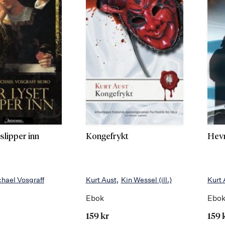
slipper inn
Kongefrykt
Hevn
chael Vosgraff
Kurt Aust
Kin Wessel
(ill.)
Kurt 
Ebok
Ebo
159 kr
159 