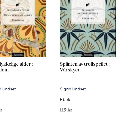
lykkelige alder ;
Splinten av trollspeilet ;
dom
Vårskyer
d Undset
Sigrid Undset
k
Ebok
kr
119 kr