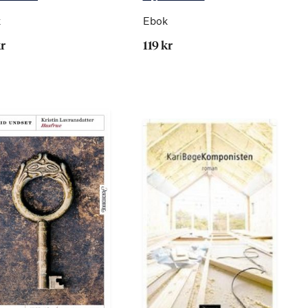
k
Ebok
kr
119 kr