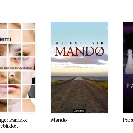
nger kan ikke
Mandø
Para
yeblikket