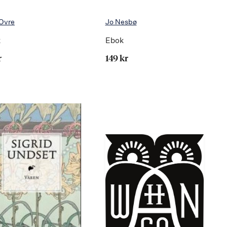
 Ovre
Jo Nesbø
k
Ebok
r
149 kr