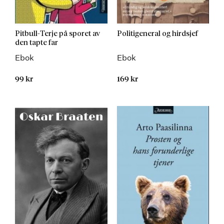
Pitbull-Terje på sporet av
Politigeneral og hirdsjef
den tapte far
Ebok
Ebok
99 kr
169 kr