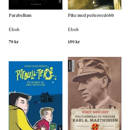
Parabellum
Pike med perleøredobb
Ebok
Ebok
79 kr
159 kr