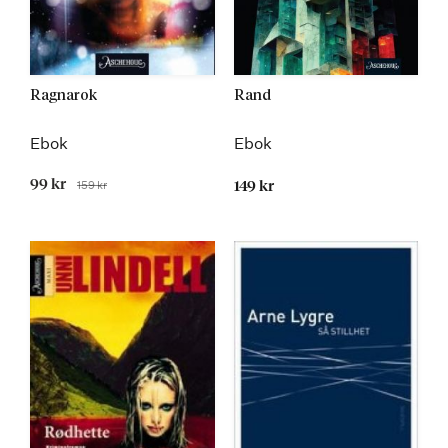
Ragnarok
Rand
Ebok
Ebok
Tilbudspris
99 kr
159 kr
149 kr
Før
Kommer