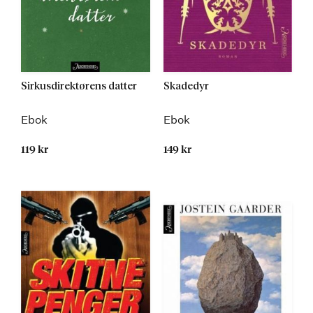
Sirkusdirektørens datter
Skadedyr
Ebok
Ebok
119 kr
149 kr