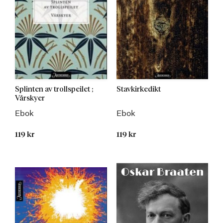
Splinten av trollspeilet ;
Stavkirkedikt
Vårskyer
Ebok
Ebok
119 kr
119 kr