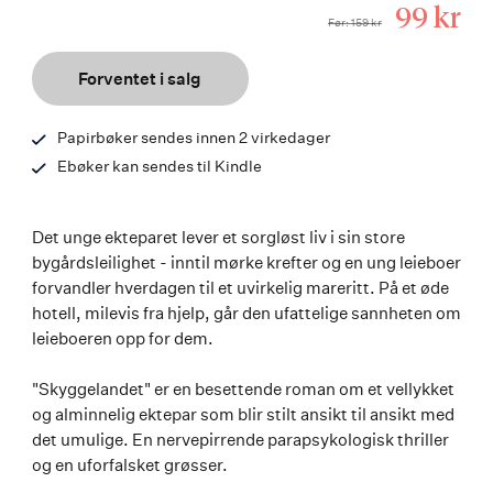
Tilbuds
99 kr
Før
159 kr
ISBN
9788203350689
Forventet i salg
Papirbøker sendes innen 2 virkedager
Ebøker kan sendes til Kindle
Det unge ekteparet lever et sorgløst liv i sin store
bygårdsleilighet - inntil mørke krefter og en ung leieboer
forvandler hverdagen til et uvirkelig mareritt. På et øde
hotell, milevis fra hjelp, går den ufattelige sannheten om
leieboeren opp for dem.
"Skyggelandet" er en besettende roman om et vellykket
og alminnelig ektepar som blir stilt ansikt til ansikt med
det umulige. En nervepirrende parapsykologisk thriller
og en uforfalsket grøsser.