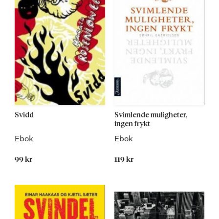
Svidd
Svimlende muligheter,
ingen frykt
Ebok
Ebok
99 kr
119 kr