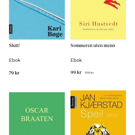
Slutt!
Sommeren uten menn
Ebok
Ebok
Tilbudspris
99 kr
159 kr
79 kr
Før