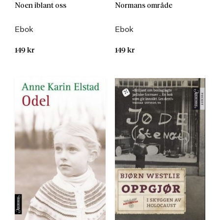
Noen iblant oss
Normans område
Ebok
Ebok
149 kr
149 kr