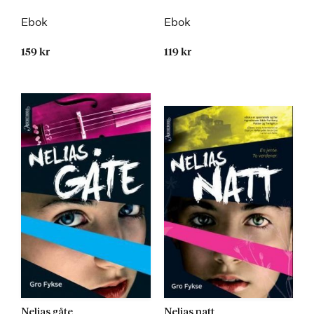
Ebok
Ebok
159 kr
119 kr
Nelias gåte
Nelias natt