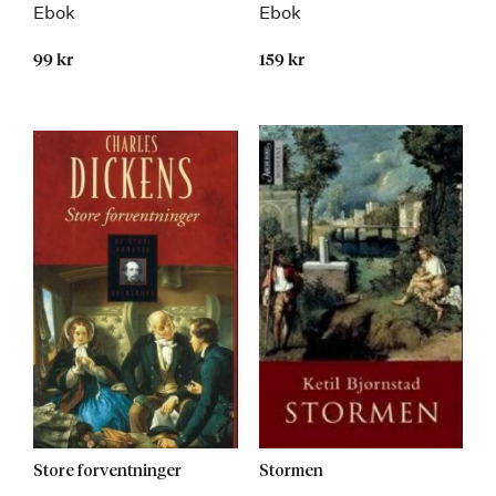
Ebok
Ebok
99 kr
159 kr
Store forventninger
Stormen