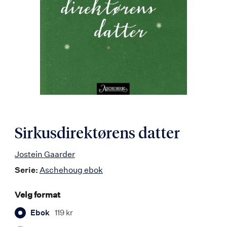
Sirkusdirektørens datter
Jostein Gaarder
Serie:
Aschehoug ebok
Velg format
Ebok
119 kr