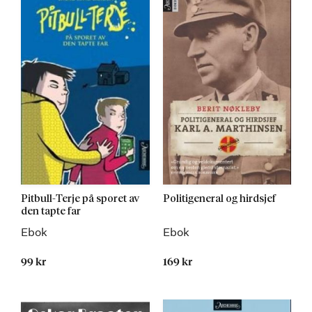
Pitbull-Terje på sporet av
Politigeneral og hirdsjef
den tapte far
Ebok
Ebok
99 kr
169 kr