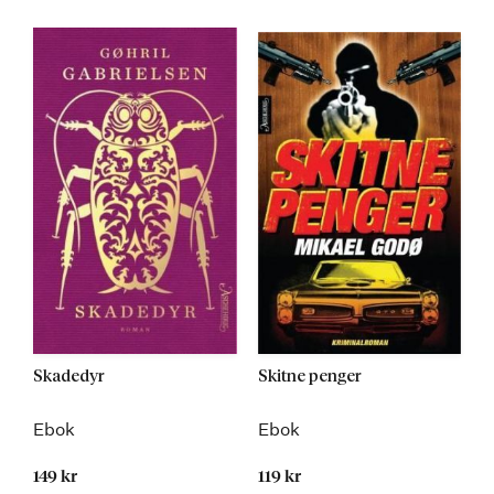
Skadedyr
Skitne penger
Ebok
Ebok
149 kr
119 kr