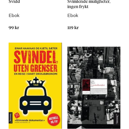
Svidd
Svimlende muligheter,
ingen frykt
Ebok
Ebok
99 kr
119 kr