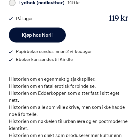
Lydbok (nedlastbar)
149 kr
119 kr
På lager
ISBN
Antall
9788203196775
Kjøp hos Norli
Papirbøker sendes innen 2 virkedager
Ebøker kan sendes til Kindle
Historien om en egenmektig sjakkspiller.
Historien om en fatal erotisk forbindelse.
Historien om Edderkoppen som sitter fast i sitt eget
nett.
Historien om alle som ville skrive, men som ikke hadde
noe å fortelle.
Historien om nøkkelen til urban ære og en postmoderne
identitet.
Historien om en slekt som produserer mer kultur enn