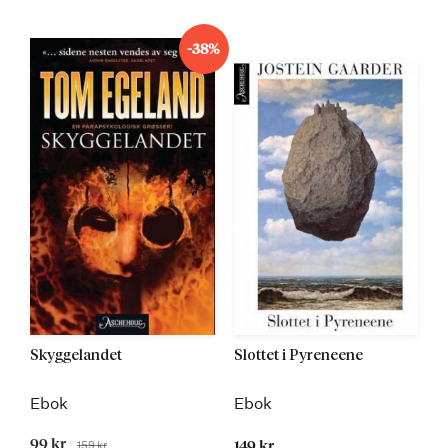
-38%
Skyggelandet
Slottet i Pyreneene
Ebok
Ebok
Tilbudspris
99 kr
159 kr
149 kr
Før