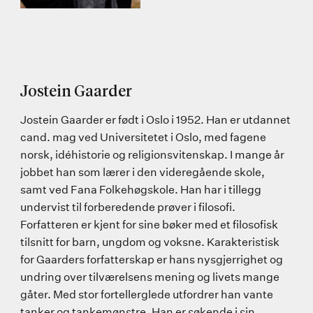
Jostein Gaarder
Jostein Gaarder er født i Oslo i 1952. Han er utdannet
cand. mag ved Universitetet i Oslo, med fagene
norsk, idéhistorie og religionsvitenskap. I mange år
jobbet han som lærer i den videregående skole,
samt ved Fana Folkehøgskole. Han har i tillegg
undervist til forberedende prøver i filosofi.
Forfatteren er kjent for sine bøker med et filosofisk
tilsnitt for barn, ungdom og voksne. Karakteristisk
for Gaarders forfatterskap er hans nysgjerrighet og
undring over tilværelsens mening og livets mange
gåter. Med stor fortellerglede utfordrer han vante
tanker og tankemønstre. Han er søkende i sin