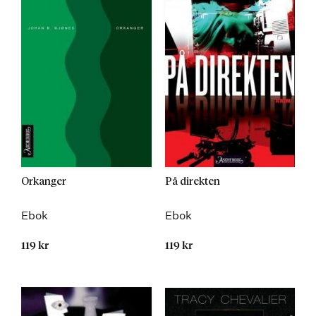
Orkanger
På direkten
Ebok
Ebok
119 kr
119 kr