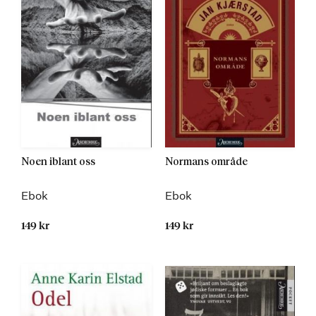
Noen iblant oss
Normans område
Ebok
Ebok
149 kr
149 kr