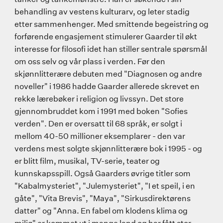
behandling av vestens kulturarv, og leter stadig
etter sammenhenger. Med smittende begeistring og
forførende engasjement stimulerer Gaarder til økt
interesse for filosofi idet han stiller sentrale spørsmål
om oss selv og vår plass i verden. Før den
skjønnlitterære debuten med "Diagnosen og andre
noveller" i 1986 hadde Gaarder allerede skrevet en
rekke lærebøker i religion og livssyn. Det store
gjennombruddet kom i 1991 med boken "Sofies
verden". Den er oversatt til 68 språk, er solgt i
mellom 40-50 millioner eksemplarer - den var
verdens mest solgte skjønnlitterære bok i 1995 - og
er blitt film, musikal, TV-serie, teater og
kunnskapsspill. Også Gaarders øvrige titler som
"Kabalmysteriet", "Julemysteriet", "I et speil, i en
gåte", "Vita Brevis", "Maya", "Sirkusdirektørens
datter" og "Anna. En fabel om klodens klima og