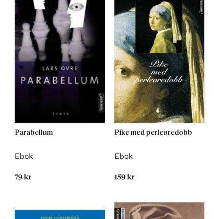
Parabellum
Pike med perleøredobb
Ebok
Ebok
79 kr
159 kr