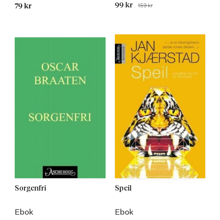
Tilbudspris
99 kr
159 kr
79 kr
Før
Sorgenfri
Speil
Ebok
Ebok