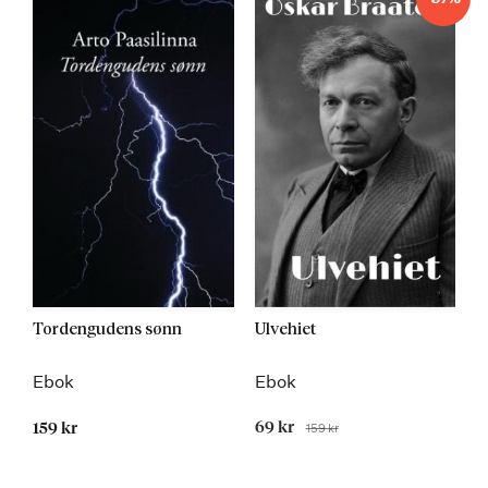
Tordengudens sønn
Ulvehiet
Ebok
Ebok
Tilbudspris
69 kr
159 kr
159 kr
Før