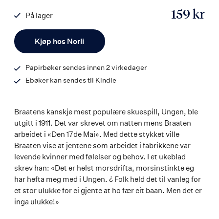
159 kr
På lager
ISBN
Antall
9788203358531
Kjøp hos Norli
Papirbøker sendes innen 2 virkedager
Ebøker kan sendes til Kindle
Braatens kanskje mest populære skuespill, Ungen, ble
utgitt i 1911. Det var skrevet om natten mens Braaten
arbeidet i «Den 17de Mai». Med dette stykket ville
Braaten vise at jentene som arbeidet i fabrikkene var
levende kvinner med følelser og behov. I et ukeblad
skrev han: «Det er helst morsdrifta, morsinstinkte eg
har hefta meg med i Ungen. ¿ Folk held det til vanleg for
et stor ulukke for ei gjente at ho fær eit baan. Men det er
inga ulukke!»