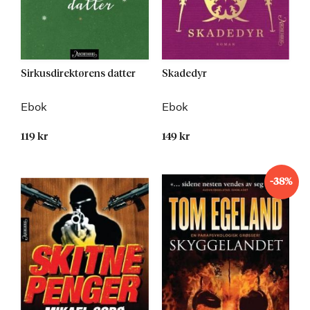
Sirkusdirektørens datter
Skadedyr
Ebok
Ebok
119 kr
149 kr
-38%