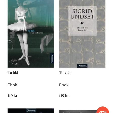
To blå
Tolv år
Ebok
Ebok
119 kr
119 kr
-57%