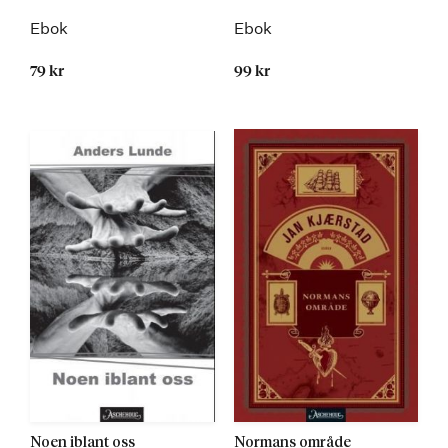
Ebok
Ebok
79 kr
99 kr
Noen iblant oss
Normans område