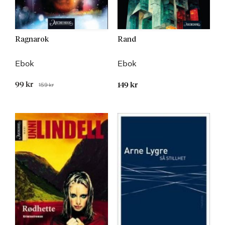
Ragnarok
Rand
Ebok
Ebok
Tilbudspris
99 kr
159 kr
149 kr
Før
Kommer