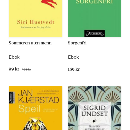
Sommeren uten menn
Sorgenfri
Ebok
Ebok
Tilbudspris
99 kr
159 kr
159 kr
Før