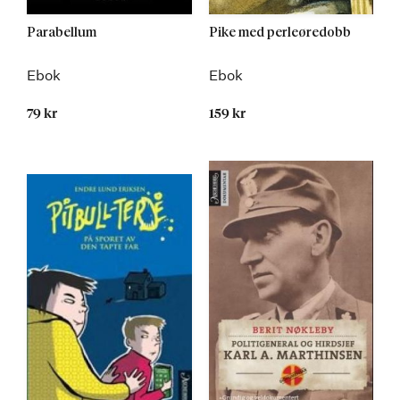
Parabellum
Pike med perleøredobb
Ebok
Ebok
79 kr
159 kr