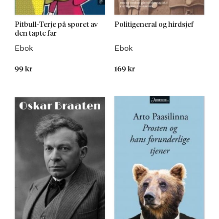
Pitbull-Terje på sporet av
Politigeneral og hirdsjef
den tapte far
Ebok
Ebok
99 kr
169 kr