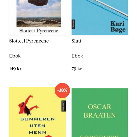
Slottet i Pyreneene
Slutt!
Ebok
Ebok
149 kr
79 kr
-38%