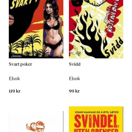
Svart poker
Svidd
Ebok
Ebok
119 kr
99 kr