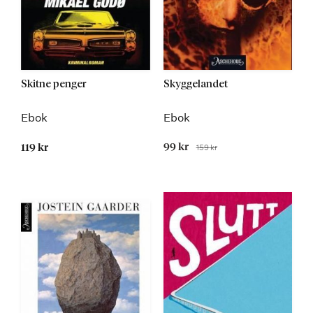
Skitne penger
Skyggelandet
Ebok
Ebok
Tilbudspris
99 kr
159 kr
119 kr
Før
Kommer