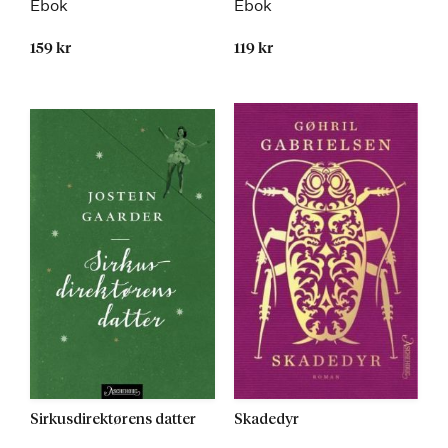
Ebok
Ebok
159 kr
119 kr
Kommer
Sirkusdirektørens datter
Skadedyr