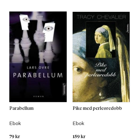
Parabellum
Pike med perleøredobb
Ebok
Ebok
79 kr
159 kr