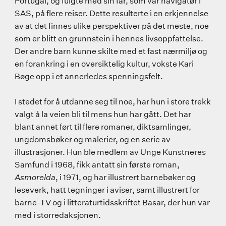
Portugal, og fulgte med sin far, som var navigatør i
SAS, på flere reiser. Dette resulterte i en erkjennelse
av at det finnes ulike perspektiver på det meste, noe
som er blitt en grunnstein i hennes livsoppfattelse.
Der andre barn kunne skilte med et fast nærmiljø og
en forankring i en oversiktelig kultur, vokste Kari
Bøge opp i et annerledes spenningsfelt.
I stedet for å utdanne seg til noe, har hun i store trekk
valgt å la veien bli til mens hun har gått. Det har
blant annet ført til flere romaner, diktsamlinger,
ungdomsbøker og malerier, og en serie av
illustrasjoner. Hun ble medlem av Unge Kunstneres
Samfund i 1968, fikk antatt sin første roman,
Asmorelda
, i 1971, og har illustrert barnebøker og
leseverk, hatt tegninger i aviser, samt illustrert for
barne-TV og i litteraturtidsskriftet Basar, der hun var
med i storredaksjonen.