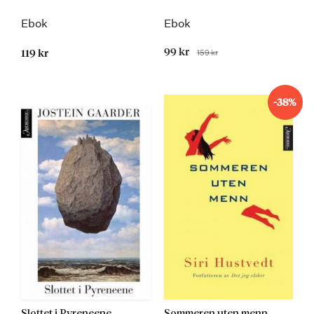
Ebok
Ebok
Tilbudspris
99 kr
159 kr
119 kr
Før
Kommer
-38%
Slottet i Pyreneene
Sommeren uten menn