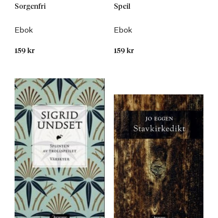
Sorgenfri
Speil
Ebok
Ebok
159 kr
159 kr