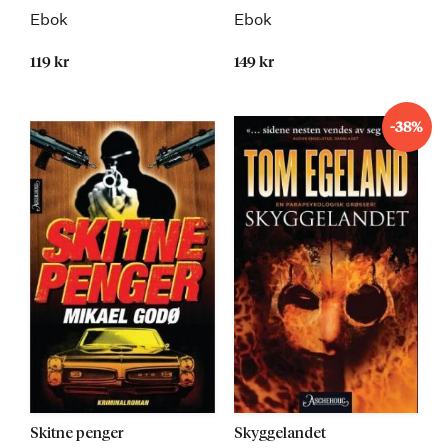
Ebok
Ebok
119 kr
149 kr
-38%
Skitne penger
Skyggelandet