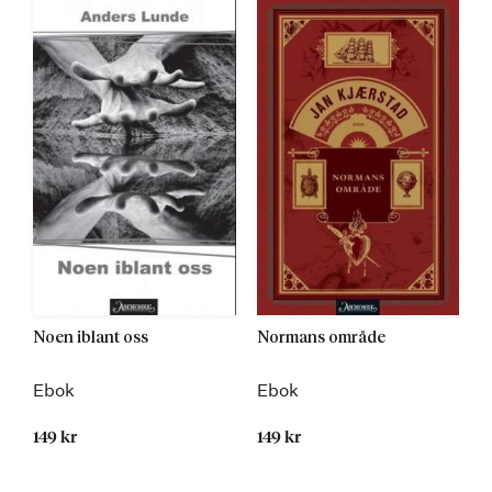
Noen iblant oss
Normans område
Ebok
Ebok
149 kr
149 kr