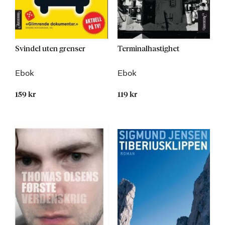
Svindel uten grenser
Terminalhastighet
Ebok
Ebok
159 kr
119 kr