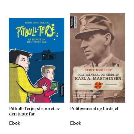
Pitbull-Terje på sporet av
Politigeneral og hirdsjef
den tapte far
Ebok
Ebok