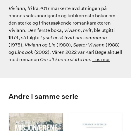
Viviann, fri
fra 2017 markerte avslutningen på
hennes seks anerkjente og kritikerroste bøker om
den sterke og frihetssøkende romankarakteren
Viviann. Den første boka,
Viviann, hvit
, ble utgitt i
1974, så fulgte
Lyset er så hvitt om sommeren
(1975),
Viviann og Lin
(1980),
Søster Viviann
(1988)
og
Lins bok
(2002). Våren 2022 var Kari Bøge aktuell
med romanen
Om alt kunne slutte her.
Les mer
Andre i samme serie