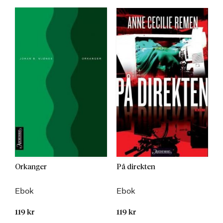
Orkanger
På direkten
Ebok
Ebok
119 kr
119 kr