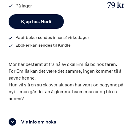
79 kr
På lager
ISBN
Antall
9788203255489
Kjøp hos Norli
Papirbøker sendes innen 2 virkedager
Ebøker kan sendes til Kindle
Mor har bestemt at fra nå av skal Emilia bo hos faren.
For Emilia kan det være det samme, ingen kommer til å
savne henne.
Hun vil slå en strek over alt som har vært og begynne på
nytt. men går det an å glemme hvem man er og bli en
annen?
Vis info om boka