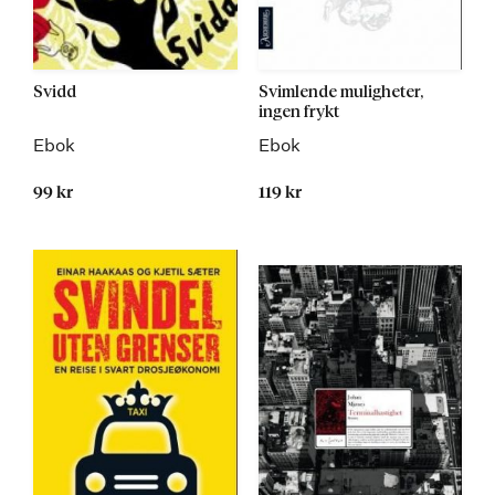
Svidd
Svimlende muligheter,
ingen frykt
Ebok
Ebok
99 kr
119 kr