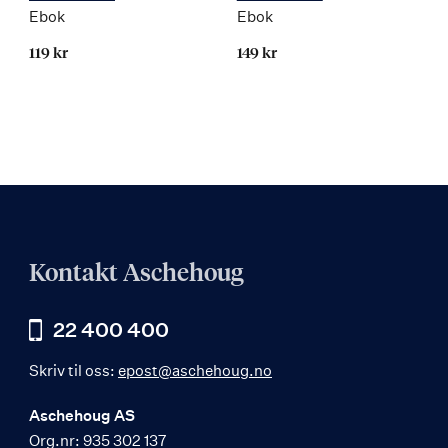
Ebok
Ebok
119 kr
149 kr
Kontakt Aschehoug
22 400 400
Skriv til oss:
epost@aschehoug.no
Aschehoug AS
Org.nr: 935 302 137