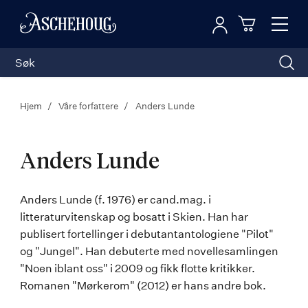
Logg inn
Toggl
n
Handleku
Nav
Hjem
Våre forfattere
Anders Lunde
Anders Lunde
Anders
Anders Lunde (f. 1976) er cand.mag. i
litteraturvitenskap og bosatt i Skien. Han har
Lunde
publisert fortellinger i debutantantologiene "Pilot"
og "Jungel". Han debuterte med novellesamlingen
"Noen iblant oss" i 2009 og fikk flotte kritikker.
Romanen "Mørkerom" (2012) er hans andre bok.