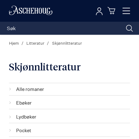
Logg inn
Toggl
n
Handleku
Nav
Hjem
Litteratur
Skjønnlitteratur
Skjønnlitteratur
Kategorier
Alle romaner
Ebøker
Lydbøker
Pocket