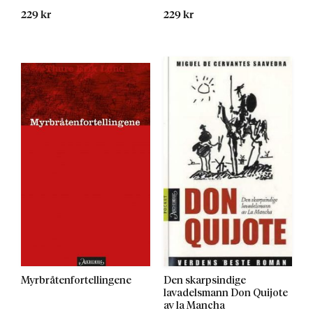
229 kr
229 kr
Myrbråtenfortellingene
Den skarpsindige
lavadelsmann Don Quijote
av la Mancha