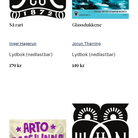
Så rart
Glassdukkene
Inger Hagerup
Jorun Thørring
Lydbok (nedlastbar)
Lydbok (nedlastbar)
179 kr
149 kr
Kommer 01.12.2022