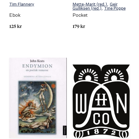
Tim Flannery
Mette-Marit
(red.)
Geir
Gulliksen
(red.)
Tine Poppe
Ebok
Pocket
125 kr
179 kr
Kommer 06.04.2020