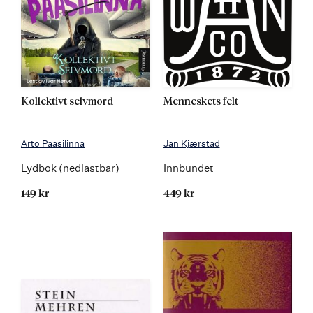
Kollektivt selvmord
Menneskets felt
Arto Paasilinna
Jan Kjærstad
Lydbok (nedlastbar)
Innbundet
149 kr
449 kr