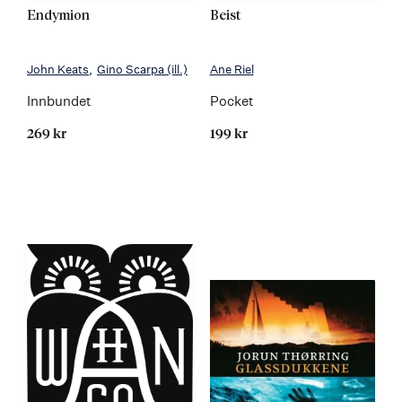
Endymion
Beist
John Keats
Gino Scarpa
(ill.)
Ane Riel
Innbundet
Pocket
269 kr
199 kr
Kommer 28.03.2022