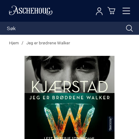
Logg inn
Toggl
n
Handleku
Nav
Hjem
Jeg er brødrene Walker