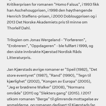
Kritikerprisen for romanen "Homo Falsus", i 1993 fikk
han Aschehougprisen, i 1998 den høythengende
Henrich Steffens-prisen, i 2000 Doblougprisen og i
2013 Det Norske Akademiets pris til minne om
Thorleif Dahl.
Trilogien om Jonas Wergeland - "Forføreren",
"Erobreren", "Oppdageren" - ble fullført i 1999, og
den siste innbrakte Kjærstad Nordisk Råds
Litteraturpris.
Jan Kjærstads øvrige romaner er "Speil (1982), "Det
store eventyret" (1987), "Rand" (1990), "Tegn til
kjærlighet" (2002), "Kongen av Europa" (2005),
"Jeg er brødrene Walker" (2008), "Normans
område" (2011) og "Slekters gang" (2015). I 2017
utkom romanen "Berge" til glimrende mottagelse av
anmelderne, og romanen dedisert til Kjærstads far,