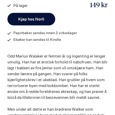
149 kr
På lager
ISBN
Antall
9788242138958
Kjøp hos Norli
Papirbøker sendes innen 2 virkedager
Ebøker kan sendes til Kindle
Odd Marius Walaker er femten år og ingenting er lenger
umulig. Han har et erotisk forhold til nabofruen. Han blir
lagt i bakken av fire jenter som vil omskjære ham. Han
sender lærere på gangen. Han svarer på folks
kjærlighetsbrev i et ukeblad. Han grubler på hvem som
terroriserer byen med bokbomber. Han har et sterkt
ønske om å redde foreldrenes ekteskap, og han prøver å
bistå da lillebroren til bestevennen blir meldt savnet.
Men under alt dette er han brødrene Walker som