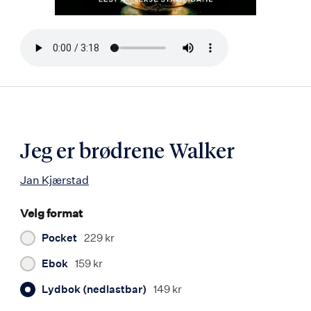
Bla
i
boken
Jeg er brødrene Walker
Jan Kjærstad
Velg format
Pocket
229 kr
Ebok
159 kr
Lydbok (nedlastbar)
149 kr