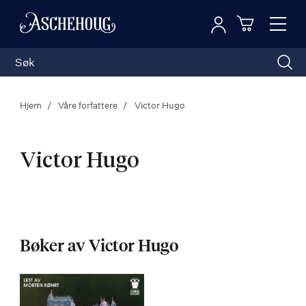
Logg inn
Toggl
n
Handleku
Nav
Hjem
Våre forfattere
Victor Hugo
Victor Hugo
Victor
Hugo
Bøker av Victor Hugo