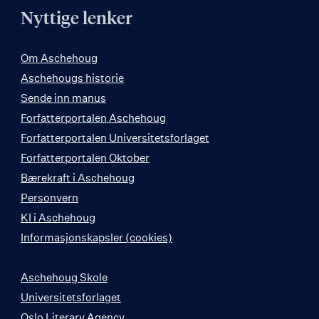
Nyttige lenker
Om Aschehoug
Aschehougs historie
Sende inn manus
Forfatterportalen Aschehoug
Forfatterportalen Universitetsforlaget
Forfatterportalen Oktober
Bærekraft i Aschehoug
Personvern
KI i Aschehoug
Informasjonskapsler (cookies)
Aschehoug Skole
Universitetsforlaget
Oslo Literary Agency