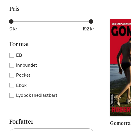
Pris
0 kr
1 192 kr
Format
EB
Innbundet
Pocket
Ebok
Lydbok (nedlastbar)
Forfatter
Gomorra