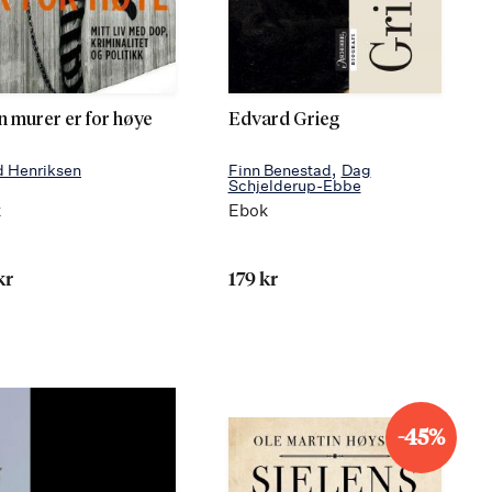
n murer er for høye
Edvard Grieg
d Henriksen
Finn Benestad
Dag
Schjelderup-Ebbe
k
Ebok
kr
179 kr
-45%