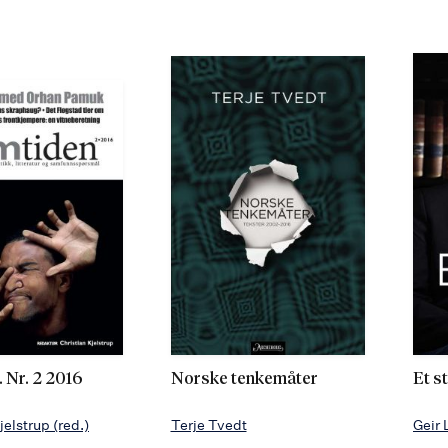
 Nr. 2 2016
Norske tenkemåter
Et st
Kjelstrup
(red.)
Terje Tvedt
Geir 