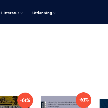
Litteratur
Utdanning
-61%
-61%