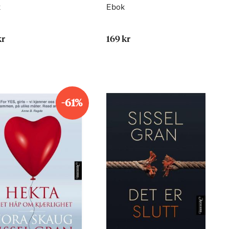
k
Ebok
kr
169 kr
-61%