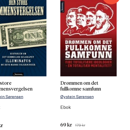
store
Drømmen om det
mensvergelsen
fullkomne samfunn
ein Sørensen
Øystein Sørensen
k
Ebok
Tilbudspris
69 kr
179 kr
kr
Før