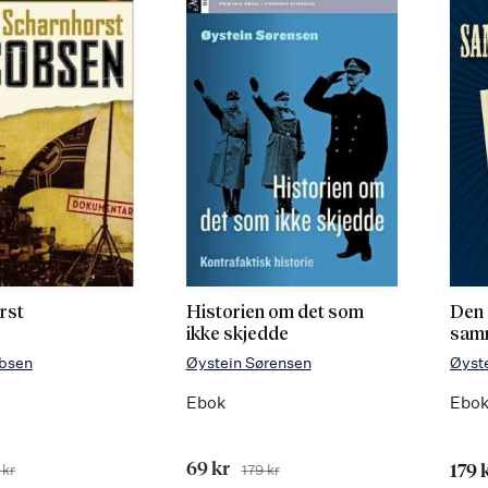
rst
Historien om det som
Den 
ikke skjedde
sam
obsen
Øystein Sørensen
Øyst
Ebok
Ebo
ris
 kr
Tilbudspris
69 kr
179 kr
179 
Før