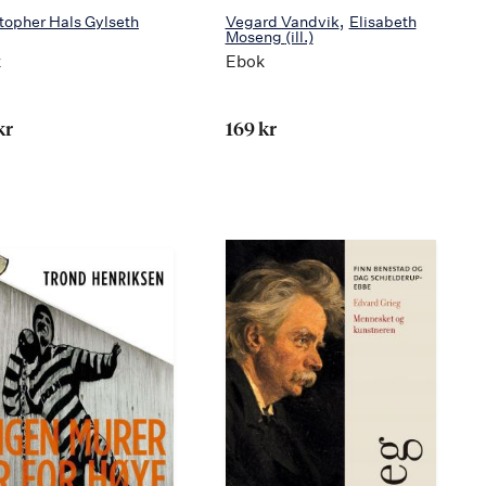
topher Hals Gylseth
Vegard Vandvik
Elisabeth
Moseng
(ill.)
k
Ebok
kr
169 kr