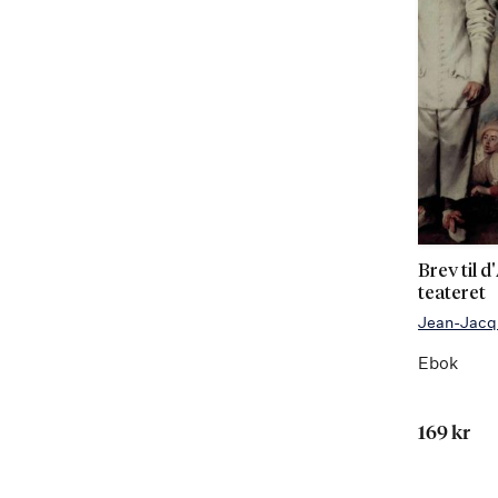
Brev til 
teateret
Jean-Jacq
Ebok
169 kr