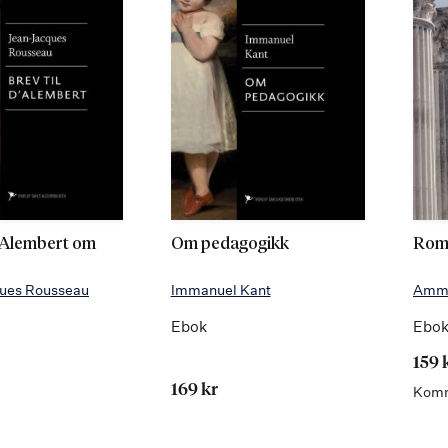
d'Alembert om
Om pedagogikk
Rome
ues Rousseau
Immanuel Kant
Ammi
Ebok
Ebo
159 
169 kr
Kom