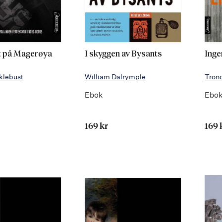
t på Magerøya
I skyggen av Bysants
Inge
klebust
William Dalrymple
Tron
Ebok
Ebo
169 kr
169 