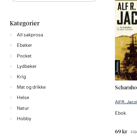
Filtrer
Filter
Kategorier
utvalget
All sakprosa
Ebøker
Pocket
Lydbøker
Krig
Mat og drikke
Scharnho
Helse
Alf R. Jac
Natur
Ebok
Hobby
Tilbudsp
69 kr
179
Før