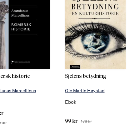
rsk historie
Sjelens betydning
anus Marcellinus
Ole Martin Høystad
k
Ebok
kr
Tilbudspris
99 kr
179 kr
Før
mer