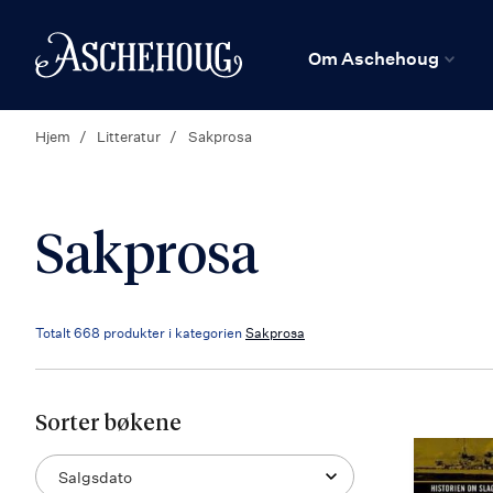
n
Hjem
Om Aschehoug
Hjem
Litteratur
Sakprosa
Sakprosa
Totalt
668
produkter i kategorien
Sakprosa
Sorter bøkene