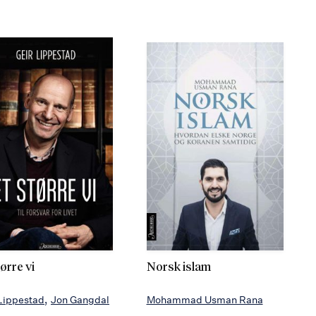
ørre vi
Norsk islam
Lippestad
Jon Gangdal
Mohammad Usman Rana