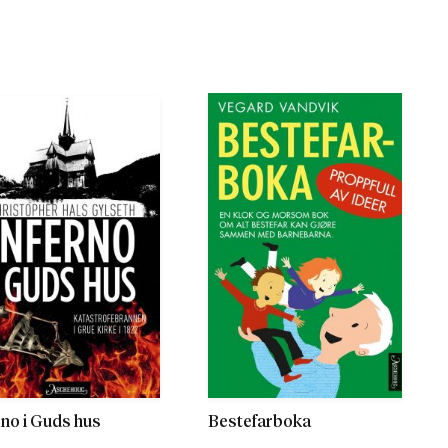
rno i Guds hus
Bestefarboka