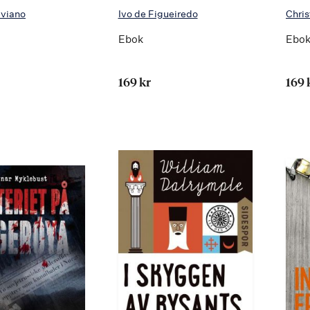
aviano
Ivo de Figueiredo
Chris
Ebok
Ebo
169 kr
169 