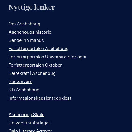
Nyttige lenker
Om Aschehoug
Aschehougs historie
Sende inn manus
Forfatterportalen Aschehoug
Forfatterportalen Universitetsforlaget
Forfatterportalen Oktober
Bærekraft i Aschehoug
Personvern
KI i Aschehoug
Informasjonskapsler (cookies)
Aschehoug Skole
Universitetsforlaget
Oslo Literary Agency