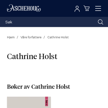
Logg inn
Toggl
n
Handleku
Nav
Hjem
Våre forfattere
Cathrine Holst
Cathrine Holst
Cathrine
Holst
Bøker av Cathrine Holst