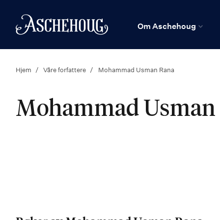
n
Hjem
Om Aschehoug
Hjem
Våre forfattere
Mohammad Usman Rana
Mohammad Usman 