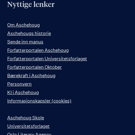
Nyttige lenker
Om Aschehoug
Aschehougs historie
Sende inn manus
Forfatterportalen Aschehoug
Forfatterportalen Universitetsforlaget
Forfatterportalen Oktober
Bærekraft i Aschehoug
Personvern
KI i Aschehoug
Informasjonskapsler (cookies)
Aschehoug Skole
Universitetsforlaget
Oslo Literary Agency