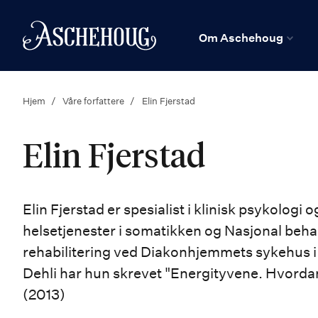
n
Hjem
Om Aschehoug
Hjem
Våre forfattere
Elin Fjerstad
Elin Fjerstad
Elin Fjerstad er spesialist i klinisk psykologi
helsetjenester i somatikken og Nasjonal beha
rehabilitering ved Diakonhjemmets sykehus 
Dehli har hun skrevet "Energityvene. Hvorda
(2013)