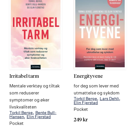
Irritabel tarm
Energityvene
Mentale verktøy og tiltak
for deg som lever med
som reduserer
utmattelse og sykdom
Torkil Berge
Lars Dehli
symptomer og øker
Elin Fjerstad
livskvaliteten
Pocket
Torkil Berge
Bente Bull-
Hansen
Elin Fjerstad
249 kr
Pocket