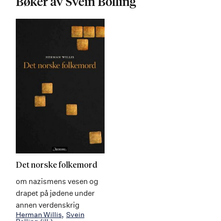
Bøker av Svein Bolling
Det norske folkemord
om nazismens vesen og
drapet på jødene under
annen verdenskrig
Herman Willis
Svein