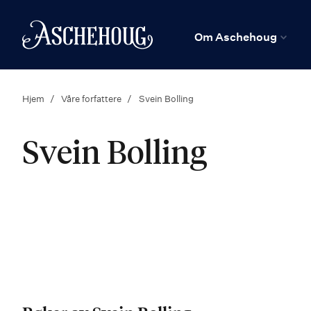
n
Hjem
Om Aschehoug
Hjem
Våre forfattere
Svein Bolling
Svein Bolling