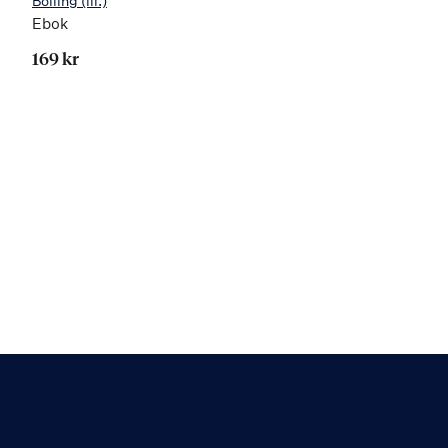
Bolling
(ill.)
Ebok
169 kr