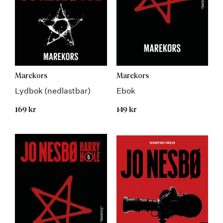
Marekors
Marekors
Lydbok (nedlastbar)
Ebok
169 kr
149 kr