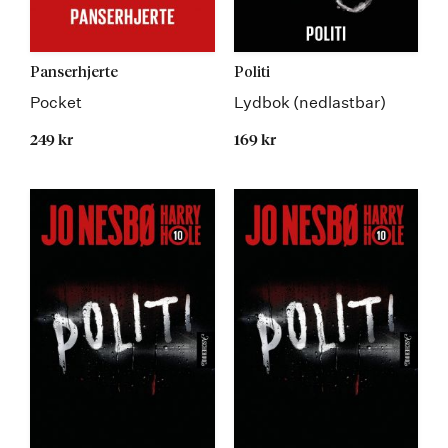
Panserhjerte
Politi
Pocket
Lydbok (nedlastbar)
249 kr
169 kr