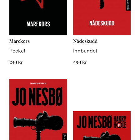
Marekors
Nådeskudd
Pocket
Innbundet
249 kr
499 kr
Kommer 19.08.2026