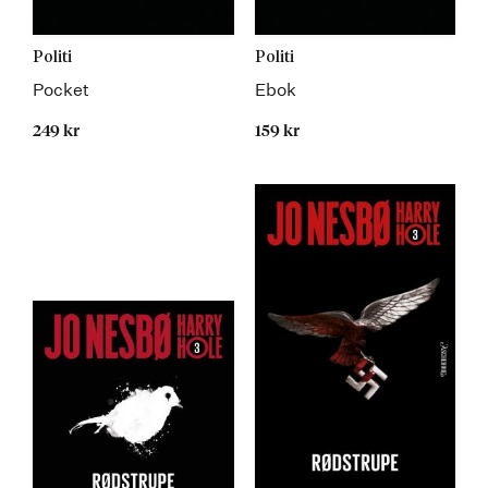
Politi
Politi
Pocket
Ebok
249 kr
159 kr