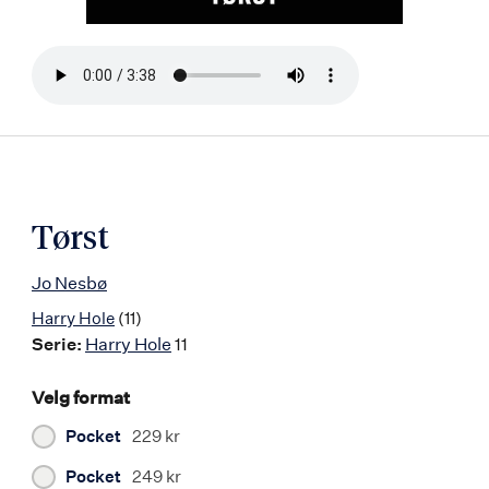
Bla
i
boken
Tørst
Jo Nesbø
Harry Hole
(11)
Serie:
Harry Hole
11
Velg format
Pocket
229 kr
Pocket
249 kr