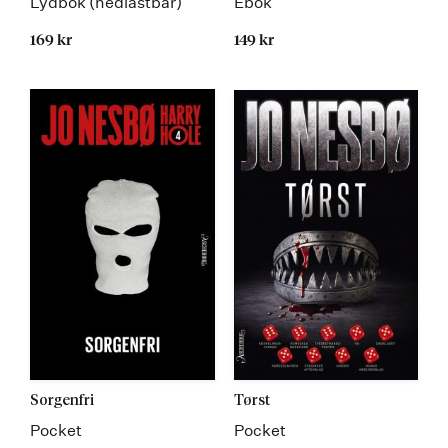
Lydbok (nedlastbar)
Ebok
169 kr
149 kr
Sorgenfri
Tørst
Pocket
Pocket