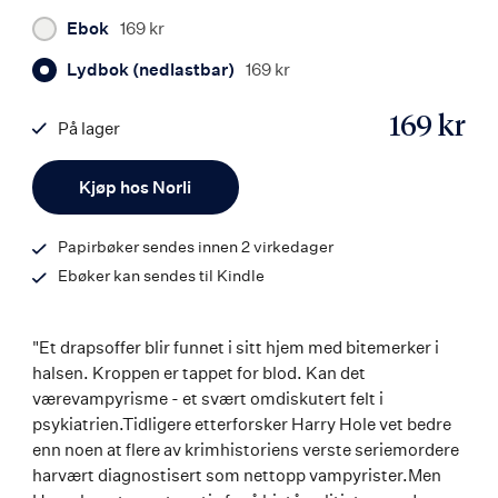
Ebok
169 kr
Lydbok (nedlastbar)
169 kr
169 kr
På lager
ISBN
Antall
9788242180827
Kjøp hos Norli
Papirbøker sendes innen 2 virkedager
Ebøker kan sendes til Kindle
"Et drapsoffer blir funnet i sitt hjem med bitemerker i
halsen. Kroppen er tappet for blod. Kan det
værevampyrisme - et svært omdiskutert felt i
psykiatrien.Tidligere etterforsker Harry Hole vet bedre
enn noen at flere av krimhistoriens verste seriemordere
harvært diagnostisert som nettopp vampyrister.Men