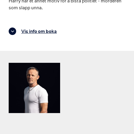
Harry har et annet motiv for å bistå politiet - morderen
som slapp unna.
Vis info om boka