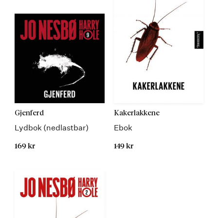
Gjenferd
Kakerlakkene
Lydbok (nedlastbar)
Ebok
169 kr
149 kr