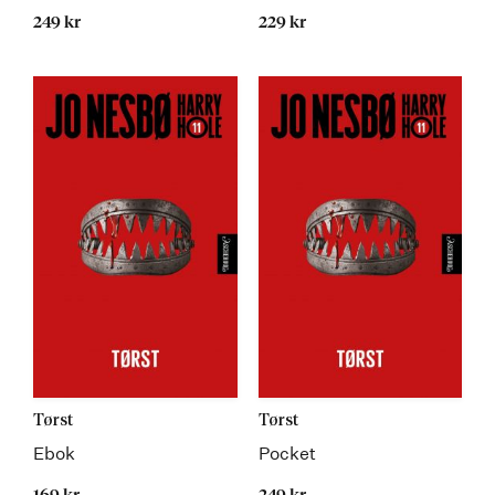
249 kr
229 kr
Kommer
Tørst
Tørst
Ebok
Pocket