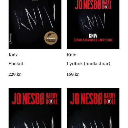
Kniv
Kniv
Pocket
Lydbok (nedlastbar)
229 kr
169 kr
Kommer 22.05.2020