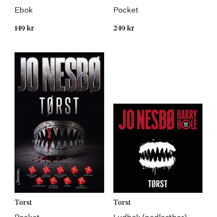
Ebok
Pocket
149 kr
249 kr
Tørst
Tørst