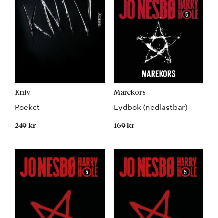
Kniv
Marekors
Pocket
Lydbok (nedlastbar)
249 kr
169 kr