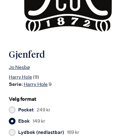
Gjenferd
Jo Nesbø
Harry Hole
(9)
Serie:
Harry Hole
9
Velg format
Pocket
249 kr
Ebok
149 kr
Lydbok (nedlastbar)
169 kr