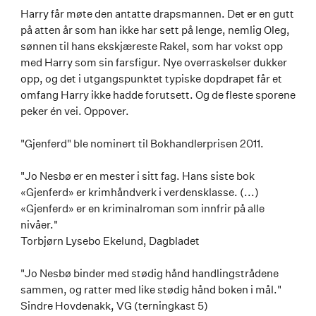
Harry får møte den antatte drapsmannen. Det er en gutt
på atten år som han ikke har sett på lenge, nemlig Oleg,
sønnen til hans ekskjæreste Rakel, som har vokst opp
med Harry som sin farsfigur. Nye overraskelser dukker
opp, og det i utgangspunktet typiske dopdrapet får et
omfang Harry ikke hadde forutsett. Og de fleste sporene
peker én vei. Oppover.
"Gjenferd" ble nominert til Bokhandlerprisen 2011.
"Jo Nesbø er en mester i sitt fag. Hans siste bok
«Gjenferd» er krimhåndverk i verdensklasse. (...)
«Gjenferd» er en kriminalroman som innfrir på alle
nivåer."
Torbjørn Lysebo Ekelund, Dagbladet
"Jo Nesbø binder med stødig hånd handlingstrådene
sammen, og ratter med like stødig hånd boken i mål."
Sindre Hovdenakk, VG (terningkast 5)