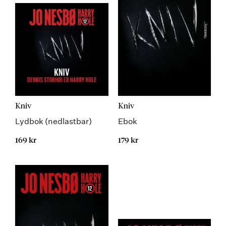
Kniv
Kniv
Lydbok (nedlastbar)
Ebok
169 kr
179 kr