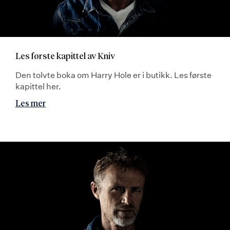
Les første kapittel av Kniv
Den tolvte boka om Harry Hole er i butikk. Les første
kapittel her.
Les mer