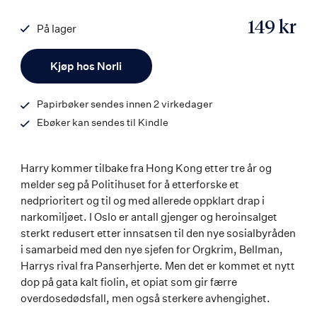
149 kr
På lager
ISBN
Antall
9788203351563
Kjøp hos Norli
Papirbøker sendes innen 2 virkedager
Ebøker kan sendes til Kindle
Harry kommer tilbake fra Hong Kong etter tre år og
melder seg på Politihuset for å etterforske et
nedprioritert og til og med allerede oppklart drap i
narkomiljøet. I Oslo er antall gjenger og heroinsalget
sterkt redusert etter innsatsen til den nye sosialbyråden
i samarbeid med den nye sjefen for Orgkrim, Bellman,
Harrys rival fra Panserhjerte. Men det er kommet et nytt
dop på gata kalt fiolin, et opiat som gir færre
overdosedødsfall, men også sterkere avhengighet.