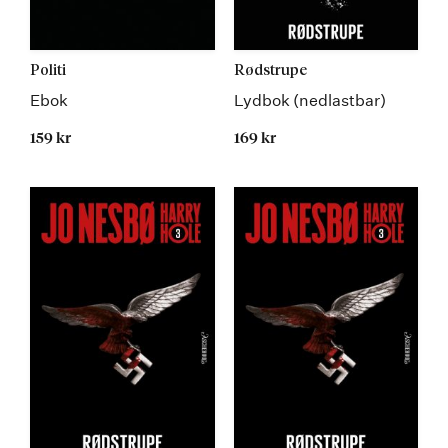
Politi
Rødstrupe
Ebok
Lydbok (nedlastbar)
159 kr
169 kr