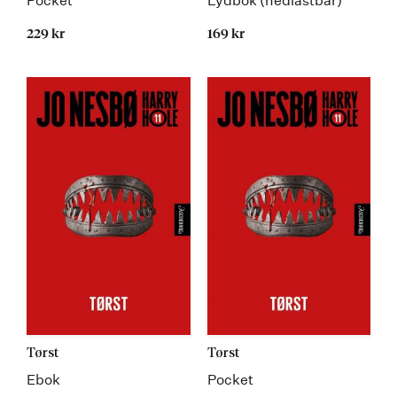
Pocket
Lydbok (nedlastbar)
229 kr
169 kr
Kommer
Tørst
Tørst
Ebok
Pocket