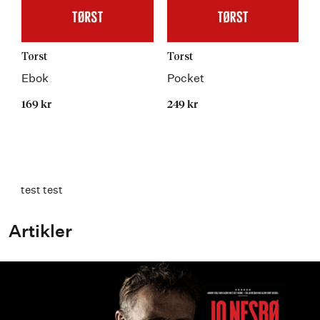
Tørst
Tørst
Ebok
Pocket
169 kr
249 kr
test test
Artikler