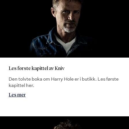
Les første kapittel av Kniv
Den tolvte boka om Harry Hole er i butikk. Les første
kapittel her.
Les mer