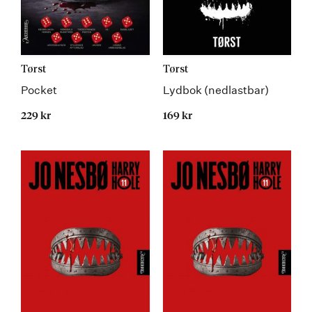
Tørst
Tørst
Pocket
Lydbok (nedlastbar)
229 kr
169 kr
Kommer