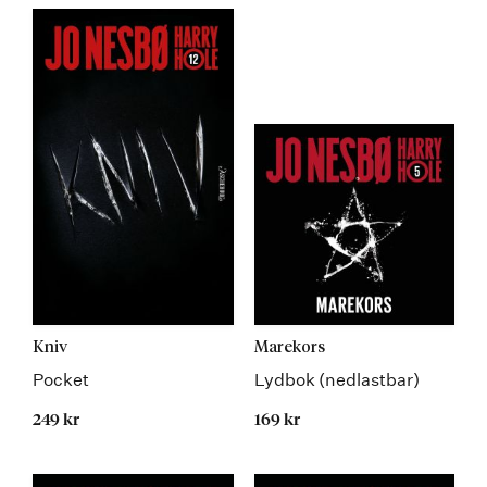
Kniv
Marekors
Pocket
Lydbok (nedlastbar)
249 kr
169 kr