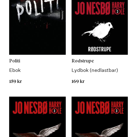
Politi
Rødstrupe
Ebok
Lydbok (nedlastbar)
159 kr
169 kr