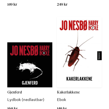
149 kr
249 kr
Gjenferd
Kakerlakkene
Lydbok (nedlastbar)
Ebok
169 kr
149 kr