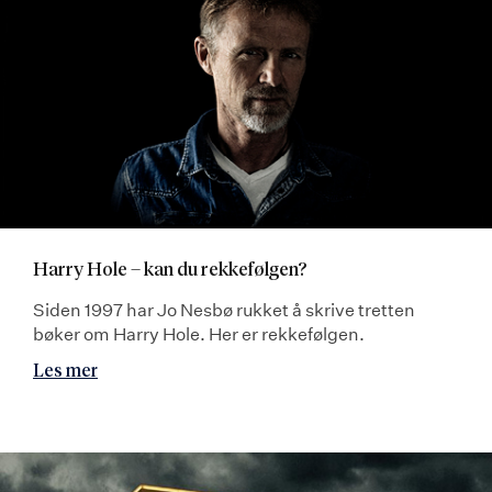
Harry Hole – kan du rekkefølgen?
Siden 1997 har Jo Nesbø rukket å skrive tretten
bøker om Harry Hole. Her er rekkefølgen.
Les mer