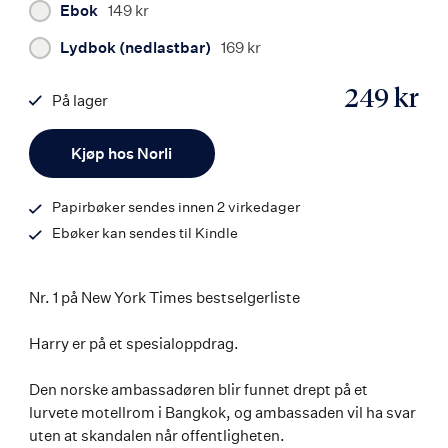
Ebok
149 kr
Lydbok (nedlastbar)
169 kr
249 kr
På lager
ISBN
Antall
9788203462269
Kjøp hos Norli
Papirbøker sendes innen 2 virkedager
Ebøker kan sendes til Kindle
Nr. 1 på New York Times bestselgerliste
Harry er på et spesialoppdrag.
Den norske ambassadøren blir funnet drept på et
lurvete motellrom i Bangkok, og ambassaden vil ha svar
uten at skandalen når offentligheten.