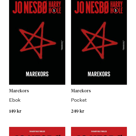
Marekors
Marekors
Ebok
Pocket
149 kr
249 kr