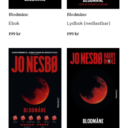
Blodmåne
Blodmåne
Ebok
Lydbok (nedlastbar)
199 kr
199 kr