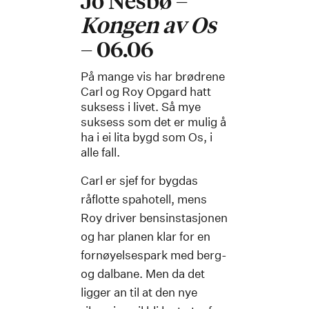
Jo Nesbø –
Kongen av Os
– 06.06
På mange vis har brødrene
Carl og Roy Opgard hatt
suksess i livet. Så mye
suksess som det er mulig å
ha i ei lita bygd som Os, i
alle fall.
Carl er sjef for bygdas
råflotte spahotell, mens
Roy driver bensinstasjonen
og har planen klar for en
fornøyelsespark med berg-
og dalbane. Men da det
ligger an til at den nye