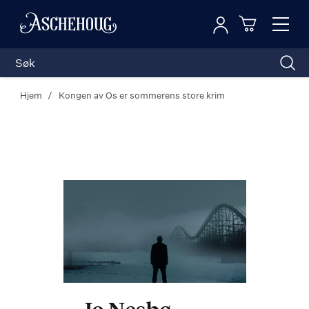
Logg inn
Toggl
n
Handleku
Nav
Hjem
Kongen av Os er sommerens store krim