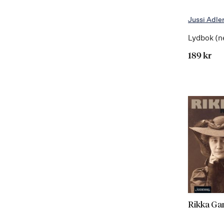
Jussi Adle
Lydbok (n
189 kr
Rikka Ga