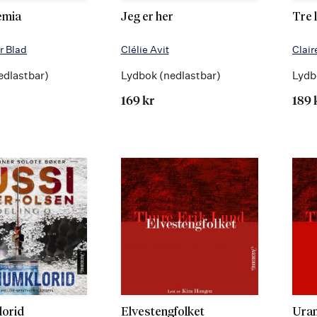
emia
Jeg er her
Tre 
r Blad
Clélie Avit
Clai
edlastbar)
Lydbok (nedlastbar)
Lydb
169 kr
189 
lorid
Elvestengfolket
Uran