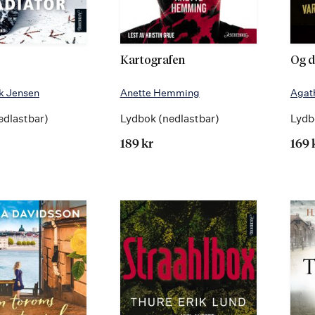
Kartografen
Og d
k Jensen
Anette Hemming
Agath
edlastbar)
Lydbok (nedlastbar)
Lydb
189 kr
169 