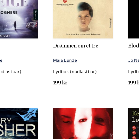
Drømmen om et tre
Blo
ge
Maja Lunde
Jo N
edlastbar)
Lydbok (nedlastbar)
Lydb
199 kr
199 