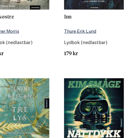
søstre
Inn
er Morris
Thure Erik Lund
ok (nedlastbar)
Lydbok (nedlastbar)
kr
179 kr