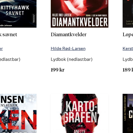
k savnet
Diamantkvelder
Løpe
er
Hilde Rød-Larsen
Kers
edlastbar)
Lydbok (nedlastbar)
Lydb
199 kr
189 