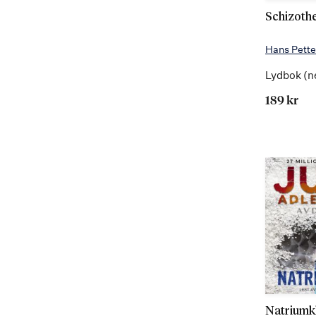
Schizoth
Hans Pette
Lydbok (n
189 kr
Natriumk