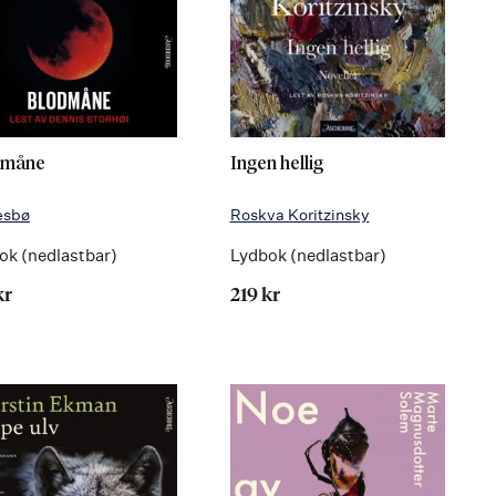
dmåne
Ingen hellig
esbø
Roskva Koritzinsky
ok (nedlastbar)
Lydbok (nedlastbar)
kr
219 kr