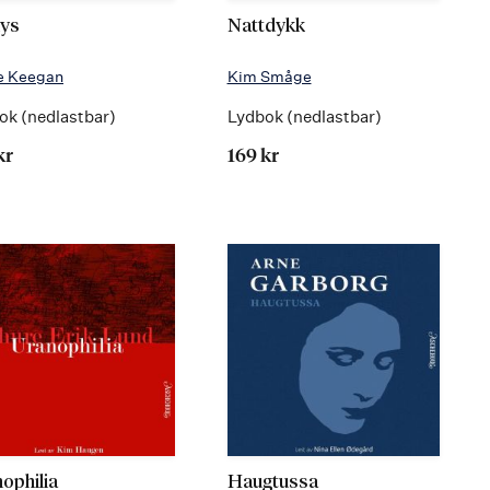
lys
Nattdykk
re Keegan
Kim Småge
ok (nedlastbar)
Lydbok (nedlastbar)
kr
169 kr
ophilia
Haugtussa