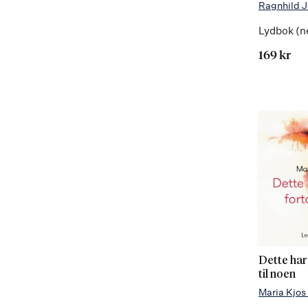
Ragnhild J
Lydbok (n
169 kr
Dette har 
til noen
Maria Kjos