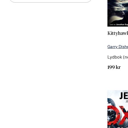
Kittyhaw
Garry Dish
Lydbok (n
199 kr