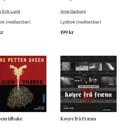
 Erik Lund
Arne Garborg
ok (nedlastbar)
Lydbok (nedlastbar)
kr
199 kr
jem tilbake
Køyre frå Fræna