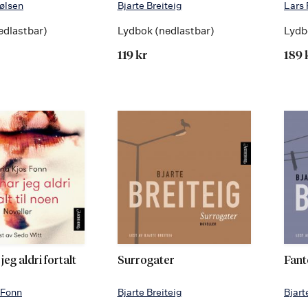
ølsen
Bjarte Breiteig
Lars 
edlastbar)
Lydbok (nedlastbar)
Lydb
119 kr
189 
jeg aldri fortalt
Surrogater
Fan
 Fonn
Bjarte Breiteig
Bjart