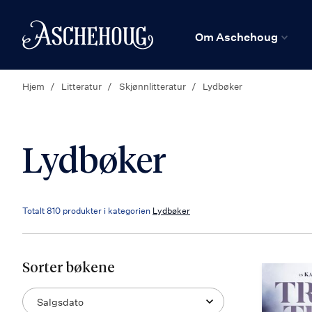
n
Hjem
Om Aschehoug
Hjem
Litteratur
Skjønnlitteratur
Lydbøker
Lydbøker
Totalt
810
produkter i kategorien
Lydbøker
Sorter bøkene