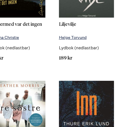
ermed var det ingen
Liljevilje
a Christie
Helge Torvund
ok (nedlastbar)
Lydbok (nedlastbar)
kr
189 kr