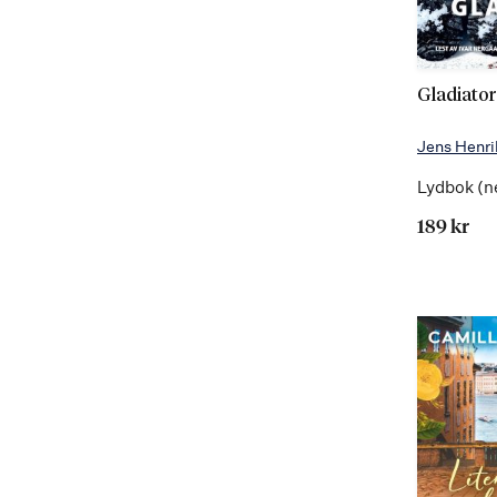
Gladiator
Jens Henri
Lydbok (n
189 kr