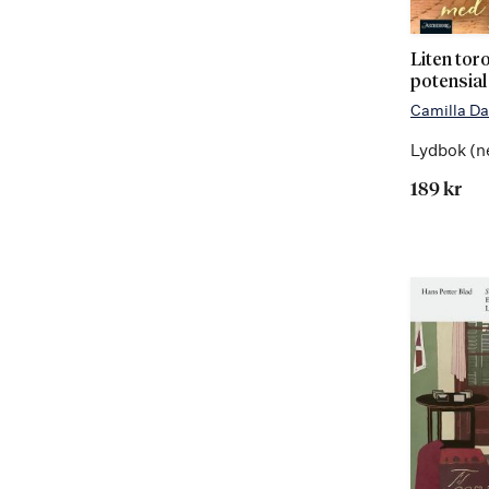
Liten to
potensial
Camilla D
Lydbok (n
189 kr