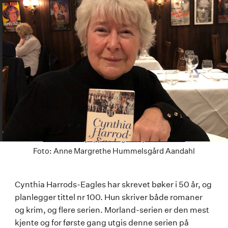
Last ned høyoppløselig versjon av bildet
Foto:
Anne Margrethe Hummelsgård Aandahl
Cynthia
Cynthia Harrods-Eagles har skrevet bøker i 50 år, og
planlegger tittel nr 100. Hun skriver både romaner
Harrod-
og krim, og flere serien. Morland-serien er den mest
Eagles
kjente og for første gang utgis denne serien på