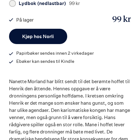
Lydbok (nedlastbar)
99 kr
99 kr
På lager
ISBN
Antall
9788203396083
Kjøp hos Norli
Papirbøker sendes innen 2 virkedager
Ebøker kan sendes til Kindle
Nanette Morland har blitt sendt til det berømte hoffet til
Henrik den åttende. Hennes oppgave er å være
dronningens personlige hoffdame. I kretsen omkring
Henrik er det mange som ønsker hans gunst, og som
har ulike agendaer. Den karismatiske kongen har mange
venner, men også grunn til å være forsiktig. Hans
rådgivere spiller også en stor rolle. Mane i hoffet lever
farlig, og flere dronninger må bøte med livet. De
dramatiske hendelsene får store konsekvenser for dem