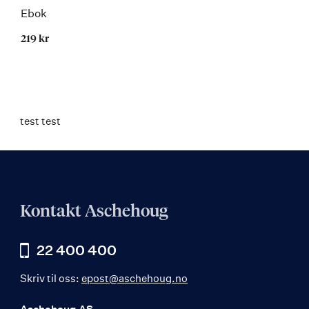
Ebok
219 kr
test test
Kontakt Aschehoug
22 400 400
Skriv til oss:
epost@aschehoug.no