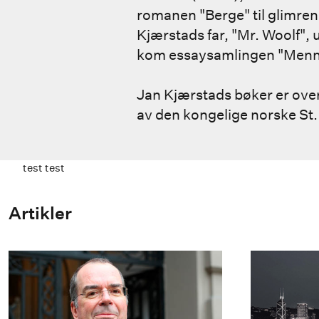
romanen "Berge" til glimre
Kjærstads far, "Mr. Woolf", 
kom essaysamlingen "Menn
Jan Kjærstads bøker er over
av den kongelige norske St.
test test
Artikler