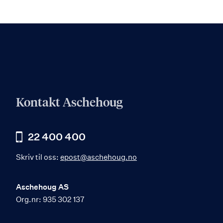
Kontakt Aschehoug
22 400 400
Skriv til oss:
epost@aschehoug.no
Aschehoug AS
Org.nr: 935 302 137