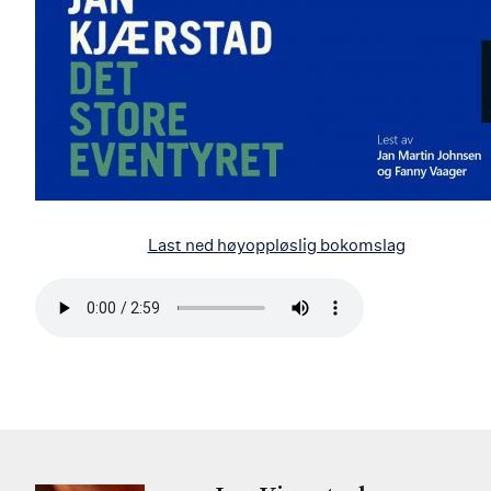
Last ned høyoppløslig bokomslag
Bla
i
boken