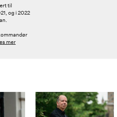
t til
21, og i 2022
an.
il kommandør
es mer