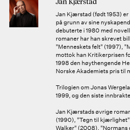
Jan Kjærstad
Jan Kjærstad (født 1953) er
på grunn av sine nyskapend
debuterte i 1980 med novelles
romaner har han skrevet bi
"Menneskets felt" (1997), "
mottok han Kritikerprisen f
1998 den høythengende Henr
Norske Akademiets pris til 
Trilogien om Jonas Wergeland
1999, og den siste innbrakt
Jan Kjærstads øvrige romane
(1990), "Tegn til kjærlighe
Walker" (2008), "Normans o