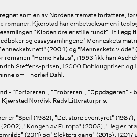
 regnet som en av Nordens fremste forfattere, før
e romaner. Kjærstad har embetseksamen i teolog
amlingen "Kloden dreier stille rundt". I tillegg ti
lledbøker og essaysamlingene "Menneskets matri
Menneskets nett" (2004) og "Menneskets vidde" (
or romanen "Homo Falsus", i 1993 fikk han Asche
ich Steffens-prisen, i 2000 Doblougprisen og i
minne om Thorleif Dahl.
 - "Forføreren", "Erobreren", "Oppdageren" - ble 
e Kjærstad Nordisk Råds Litteraturpris.
r er "Speil (1982), "Det store eventyret" (1987),
t" (2002), "Kongen av Europa" (2005), "Jeg er br
mråde" (2011) og "Slekters gang" (2015). I 2017