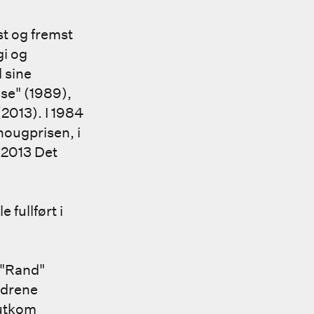
st og fremst
i og
l sine
se" (1989),
2013). I 1984
hougprisen, i
 2013 Det
fullført i
 "Rand"
ødrene
 utkom