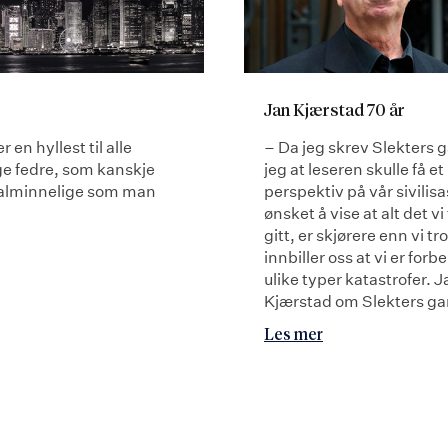
Jan Kjærstad 70 år
r en hyllest til alle
– Da jeg skrev Slekters g
ge fedre, som kanskje
jeg at leseren skulle få et
å alminnelige som man
perspektiv på vår sivilis
ønsket å vise at alt det vi 
gitt, er skjørere enn vi tro
innbiller oss at vi er forb
ulike typer katastrofer. J
Kjærstad om Slekters ga
Les mer