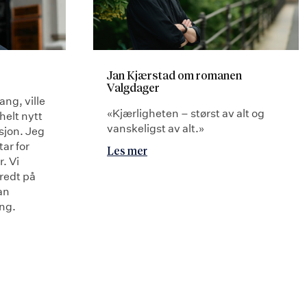
Jan Kjærstad om romanen
Valgdager
ang, ville
«Kjærligheten – størst av alt og
 helt nytt
vanskeligst av alt.»
asjon. Jeg
tar for
Les mer
r. Vi
eredt på
an
ng.