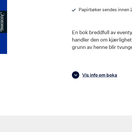
Papirbøker sendes innen 
En bok breddfull av eventy
handler den om kjærlighe
grunn av henne blir tvunge
Vis info om boka