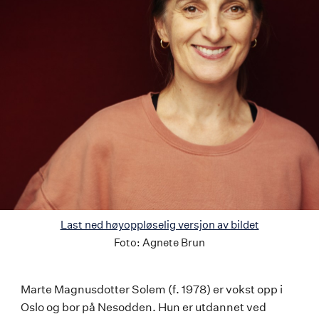
Last ned høyoppløselig versjon av bildet
Foto:
Agnete Brun
Marte
Marte Magnusdotter Solem (f. 1978) er vokst opp i
Oslo og bor på Nesodden. Hun er utdannet ved
Magnusdotter