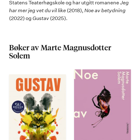
Statens Teaterhøgskole og har utgitt romanene
Jeg
Solem
har mer jeg vet du vil like
(2018),
Noe av betydning
(2022) og
Gustav
(2025).
Bøker av Marte Magnusdotter
Solem