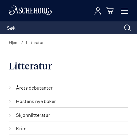
Logg inn
Toggl
n
Handleku
Nav
Hjem
Litteratur
Litteratur
Kategorier
Årets debutanter
Høstens nye bøker
Skjønnlitteratur
Krim