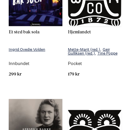
Et sted bak sola
Hjemlandet
Ingrid Ovedie Volden
Mette-Marit
(red.)
Geir
Gulliksen
(red.)
Tine Poppe
Innbundet
Pocket
299 kr
179 kr
Kommer 15.10.2026
Kommer 06.04.2020