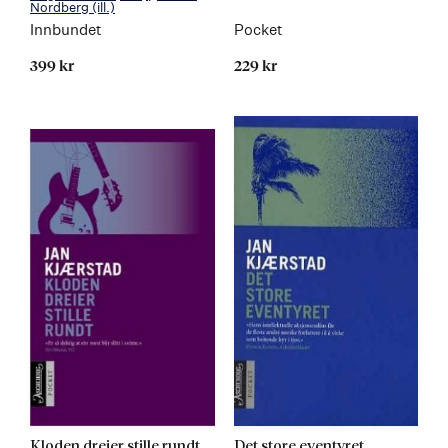
Nordberg
(ill.)
Innbundet
Pocket
399 kr
229 kr
Kloden dreier stille rundt
Det store eventyret