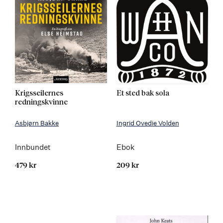
Krigsseilernes
Et sted bak sola
redningskvinne
Asbjørn Bakke
Ingrid Ovedie Volden
Innbundet
Ebok
479 kr
209 kr
Kommer 04.09.2026
Kommer 02.09.2026