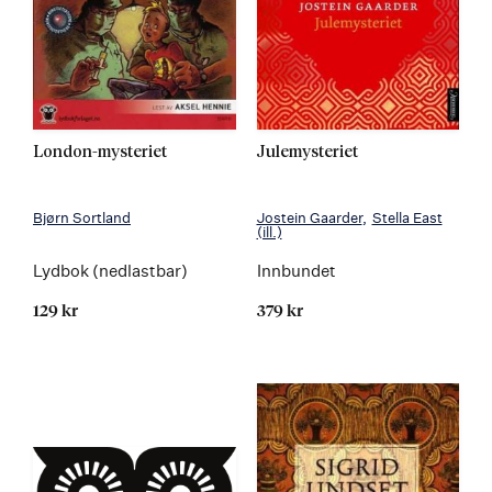
London-mysteriet
Julemysteriet
Bjørn Sortland
Jostein Gaarder
Stella East
(ill.)
Lydbok (nedlastbar)
Innbundet
129 kr
379 kr
Kommer