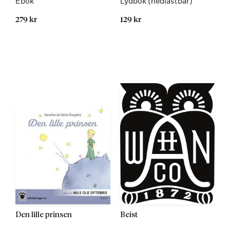
Ebok
Lydbok (nedlastbar)
279 kr
129 kr
Den lille prinsen
Beist