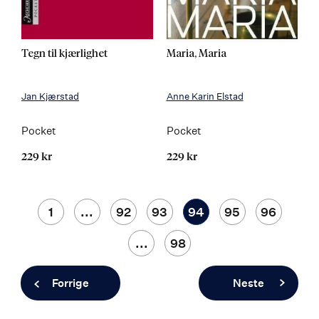
Tegn til kjærlighet
Maria, Maria
Jan Kjærstad
Anne Karin Elstad
Pocket
Pocket
229 kr
229 kr
Side
Side
1
...
Side
92
Side
93
You're
94
Side
95
Side
96
currently
...
Side
98
reading
Side
Forrige
Side
Neste
page