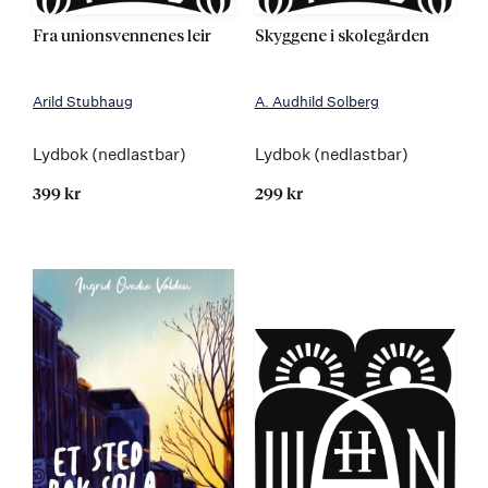
Fra unionsvennenes leir
Skyggene i skolegården
Arild Stubhaug
A. Audhild Solberg
Lydbok (nedlastbar)
Lydbok (nedlastbar)
399 kr
299 kr
Kommer 15.12.2022
Kommer 12.09.2025