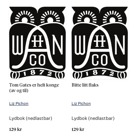
Tom Gates er helt konge
Bitte litt flaks
(av og til)
Liz Pichon
Liz Pichon
Lydbok (nedlastbar)
Lydbok (nedlastbar)
129 kr
129 kr