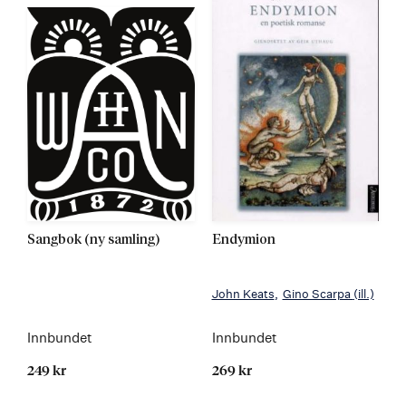
Sangbok (ny samling)
Endymion
John Keats
Gino Scarpa
(ill.)
Innbundet
Innbundet
249 kr
269 kr
Kommer 19.10.2021