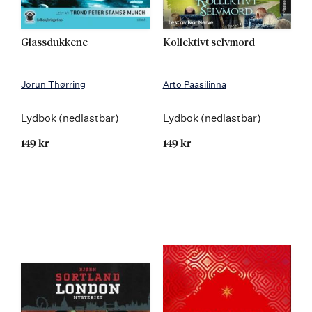
Glassdukkene
Kollektivt selvmord
Jorun Thørring
Arto Paasilinna
Lydbok (nedlastbar)
Lydbok (nedlastbar)
149 kr
149 kr