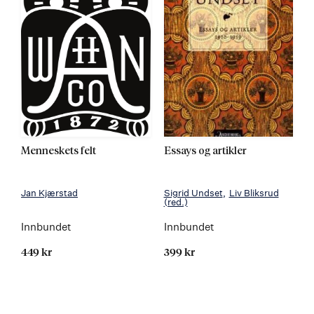
Menneskets felt
Essays og artikler
Jan Kjærstad
Sigrid Undset
Liv Bliksrud
(red.)
Innbundet
Innbundet
449 kr
399 kr