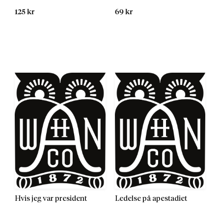
125 kr
69 kr
Kommer
Hvis jeg var president
Ledelse på apestadiet