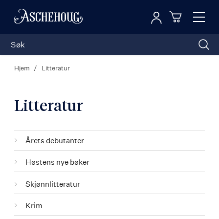
Logg inn
Toggl
n
Handleku
Nav
Hjem
Litteratur
Litteratur
Kategorier
Årets debutanter
Høstens nye bøker
Skjønnlitteratur
Krim