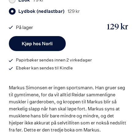
Lydbok (nedlastbar)
129 kr
129 kr
På lager
ISBN
Antall
9788242126085
Kjøp hos Norli
Papirbøker sendes innen 2 virkedager
Ebøker kan sendes til Kindle
Markus Simonsen er ingen sportsmann. Han gruer seg
til gymtimene, for da vil alltid Reidar sammenligne
muskler i garderoben, og kroppen til Markus blir så
merkelig slapp når han skal løpe fort. Markus syns at
musklene hans blir bare mindre og mindre, og det
hjelper ikke akkurat på selvtilliten som er nokså nedslitt
fra før. Dette er den tredje boka om Markus.