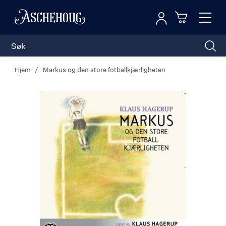
Logg inn
Toggl
n
Handleku
Nav
Hjem
Markus og den store fotballkjærligheten