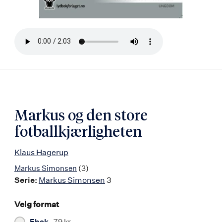
Bla
i
boken
Markus og den store
fotballkjærligheten
Klaus Hagerup
Markus Simonsen
(3)
Serie:
Markus Simonsen
3
Velg format
Ebok
79 kr