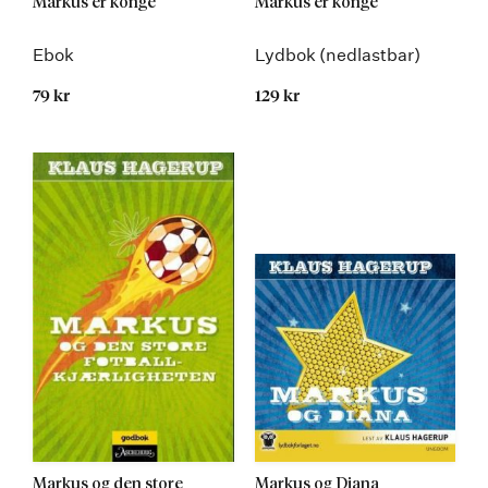
Markus er konge
Markus er konge
Ebok
Lydbok (nedlastbar)
79 kr
129 kr
Markus og den store
Markus og Diana