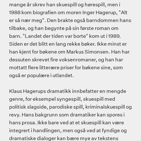
mange år skrev han skuespill og hørespill, men i
1988 kom biografien om moren Inger Hagerup, "Alt
er så nær meg". Den brakte også barndommen hans
tilbake, og han begynte på sin første roman om
barn. "Landet der tiden var borte" kom ut i 1989.
Siden er det blitt en lang rekke bøker. Ikke minst er
han kjent for bøkene om Markus Simonsen. Han har
dessuten skrevet fire voksenromaner, og han har
mottatt flere litterære priser for bøkene sine, som
også er populære i utlandet.
Klaus Hagerups dramatikk innbefatter en mengde
genre, for eksempel syngespill, skuespill med
politisk slagside, parodiske spill, kriminalskuespill og
revy. Hans bakgrunn som dramatiker kan spores i
hans prosa. Ikke bare ved at et skuespill kan være
integrert i handlingen, men også ved at fyndige og
dramatiske dialoger kan bære mye av tekstens