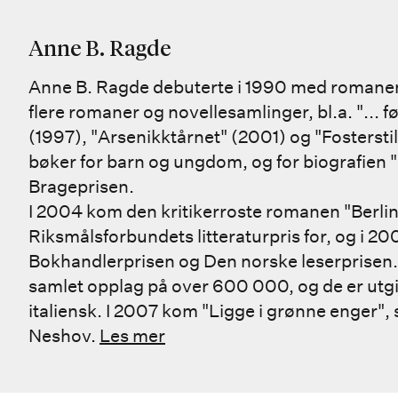
Anne B. Ragde
Anne B. Ragde debuterte i 1990 med romanen "
flere romaner og novellesamlinger, bl.a. "... 
(1997), "Arsenikktårnet" (2001) og "Fostersti
bøker for barn og ungdom, og for biografien "
Brageprisen.
I 2004 kom den kritikerroste romanen "Berli
Riksmålsforbundets litteraturpris for, og i 2
Bokhandlerprisen og Den norske leserprisen. 
samlet opplag på over 600 000, og de er utgit
italiensk. I 2007 kom "Ligge i grønne enger", s
Neshov.
Les mer