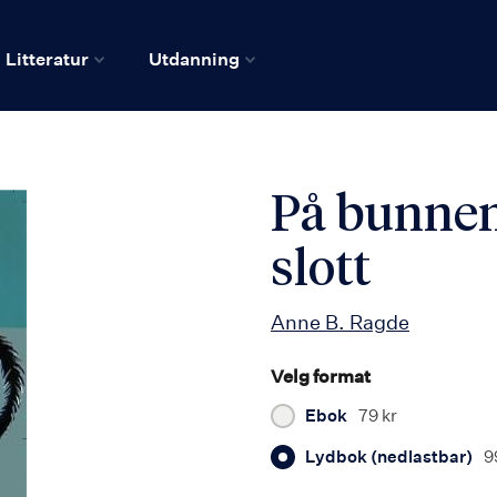
Litteratur
Utdanning
På bunnen 
slott
Anne B. Ragde
Velg format
Ebok
79 kr
Lydbok (nedlastbar)
9