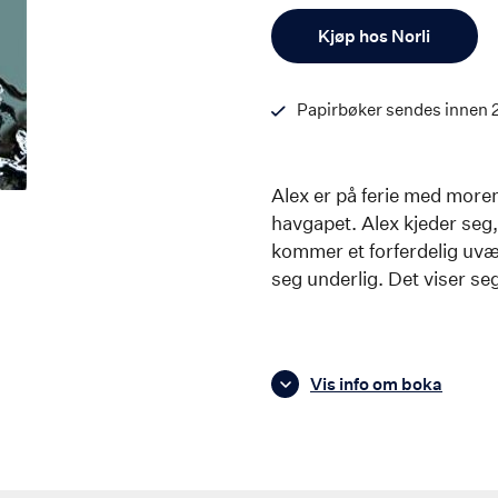
Antall
Kjøp hos Norli
Papirbøker sendes innen 
Alex er på ferie med moren 
havgapet. Alex kjeder seg
kommer et forferdelig uv
seg underlig. Det viser seg
Vis info om boka