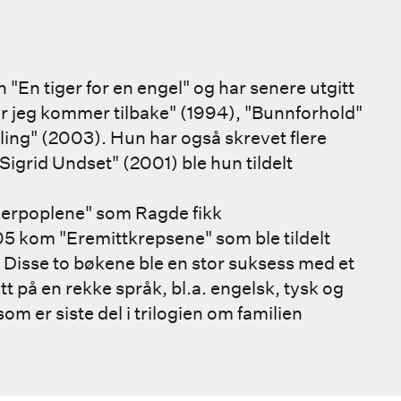
En tiger for en engel" og har senere utgitt
før jeg kommer tilbake" (1994), "Bunnforhold"
lling" (2003). Hun har også skrevet flere
Sigrid Undset" (2001) ble hun tildelt
nerpoplene" som Ragde fikk
005 kom "Eremittkrepsene" som ble tildelt
Disse to bøkene ble en stor suksess med et
t på en rekke språk, bl.a. engelsk, tysk og
om er siste del i trilogien om familien