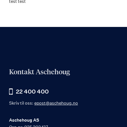
test test
Kontakt Aschehoug
22 400 400
Skriv til oss:
epost@aschehoug.no
Aschehoug AS