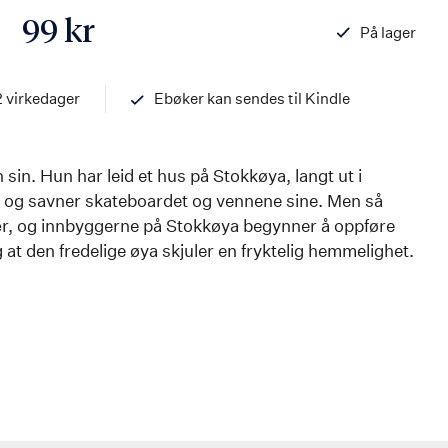
99 kr
På lager
ISBN
978824213397
2 virkedager
Ebøker kan sendes til Kindle
sin. Hun har leid et hus på Stokkøya, langt ut i
, og savner skateboardet og vennene sine. Men så
ær, og innbyggerne på Stokkøya begynner å oppføre
 at den fredelige øya skjuler en fryktelig hemmelighet.