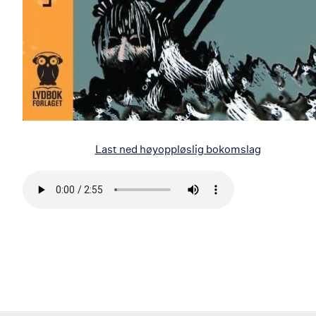
Last ned høyoppløslig bokomslag
Bla
i
boken