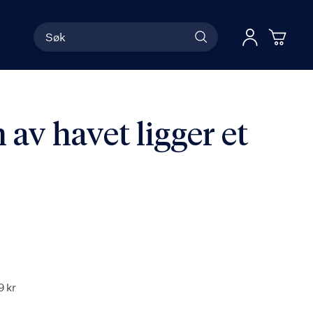
Søk
Han
Logg 
av havet ligger et
9 kr