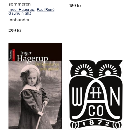
sommeren
159 kr
Inger Hagerup
Paul René
Gauguin
(ill.)
Innbundet
299 kr