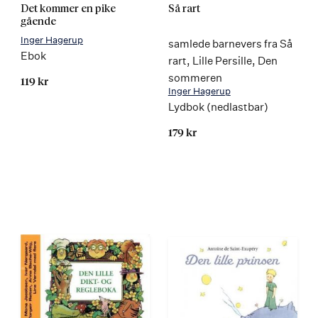
Det kommer en pike
Så rart
gående
Inger Hagerup
samlede barnevers fra Så
Ebok
rart, Lille Persille, Den
sommeren
119 kr
Inger Hagerup
Lydbok (nedlastbar)
179 kr