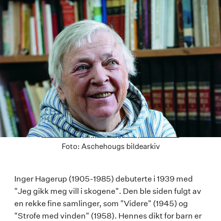
Last ned høyoppløselig versjon av bildet
Foto:
Aschehougs bildearkiv
Inger
Inger Hagerup (1905-1985) debuterte i 1939 med
"Jeg gikk meg vill i skogene". Den ble siden fulgt av
Hagerup
en rekke fine samlinger, som "Videre" (1945) og
"Strofe med vinden" (1958). Hennes dikt for barn er