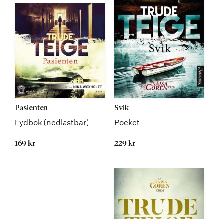
Pasienten
Svik
Lydbok (nedlastbar)
Pocket
169 kr
229 kr