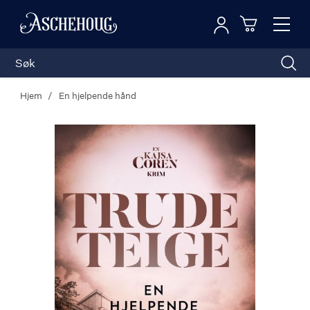
Logg inn
Toggl
n
Handleku
Nav
Hjem
En hjelpende hånd