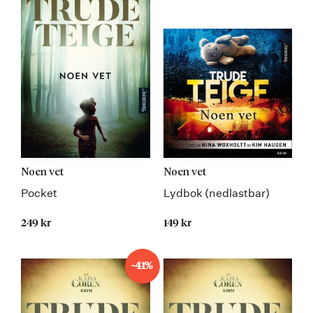
Noen vet
Noen vet
Pocket
Lydbok (nedlastbar)
249 kr
149 kr
-41%