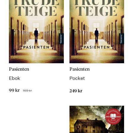
Pasienten
Pasienten
Ebok
Pocket
Tilbudspris
99 kr
169 kr
249 kr
Før