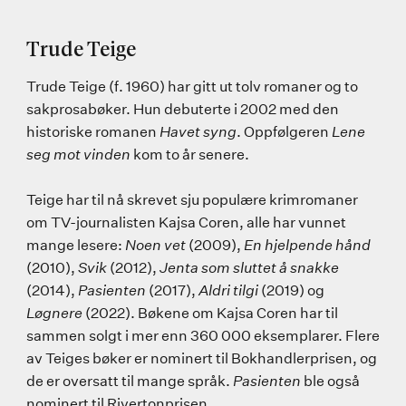
Trude Teige
Trude Teige (f. 1960) har gitt ut tolv romaner og to
sakprosabøker. Hun debuterte i 2002 med den
historiske romanen
Havet syng
. Oppfølgeren
Lene
seg mot vinden
kom to år senere.
Teige har til nå skrevet sju populære krimromaner
om TV-journalisten Kajsa Coren, alle har vunnet
mange lesere:
Noen vet
(2009),
En hjelpende hånd
(2010),
Svik
(2012),
Jenta som sluttet å snakke
(2014),
Pasienten
(2017),
Aldri tilgi
(2019) og
Løgnere
(2022). Bøkene om Kajsa Coren har til
sammen solgt i mer enn 360 000 eksemplarer. Flere
av Teiges bøker er nominert til Bokhandlerprisen, og
de er oversatt til mange språk.
Pasienten
ble også
nominert til Rivertonprisen.