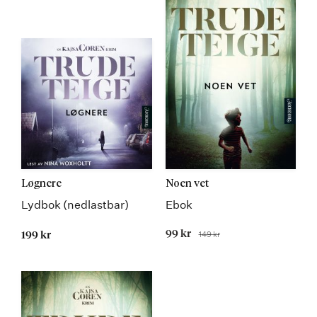
Løgnere
Noen vet
Lydbok (nedlastbar)
Ebok
Tilbudspris
99 kr
149 kr
199 kr
Før