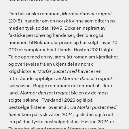
Den historiske romanen,
Mormor danset i regnet
(2015), handler om en norsk kvinne som gifter seg
med en tysk soldat i 1945. Boka er inspirert av
faktiske personer og hendelser, den ble også
nominert til Bokhandlerprisen og har solgt i over 70
000 eksemplarer her til lands. Høsten 2021 fulgte
Teige opp med en ny, storslått roman om kjærlighet
og overlevelse fra en ukjent del av norsk
krigshistorie.
Morfar pustet med havet
er en
frittstående oppfølger av
Mormor danset i regnet
-
suksessen. Begge romanene er kommet ut i flere
land.
Mormor danset i regnet
ble en av de mest
solgte bøkene i Tyskland i 2023 og lå på
bestselgerlistene i over et år. Da
Morfar pustet med
havet
kom på tysk våren 2024, gikk den også rett
inn på den tyske bestselgerlisten. Høsten 2024 er
Teige aktuell med romanen
Mormors utrolige