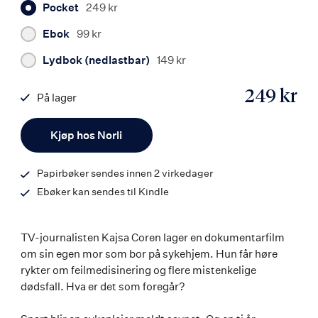
Pocket
249 kr
Ebok
99 kr
Lydbok (nedlastbar)
149 kr
249 kr
På lager
ISBN
Antall
9788203464133
Kjøp hos Norli
Papirbøker sendes innen 2 virkedager
Ebøker kan sendes til Kindle
TV-journalisten Kajsa Coren lager en dokumentarfilm
om sin egen mor som bor på sykehjem. Hun får høre
rykter om feilmedisinering og flere mistenkelige
dødsfall. Hva er det som foregår?