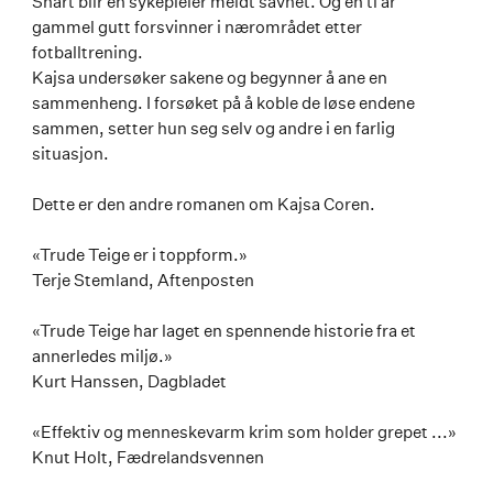
Snart blir en sykepleier meldt savnet. Og en ti år
gammel gutt forsvinner i nærområdet etter
fotballtrening.
Kajsa undersøker sakene og begynner å ane en
sammenheng. I forsøket på å koble de løse endene
sammen, setter hun seg selv og andre i en farlig
situasjon.
Dette er den andre romanen om Kajsa Coren.
«Trude Teige er i toppform.»
Terje Stemland, Aftenposten
«Trude Teige har laget en spennende historie fra et
annerledes miljø.»
Kurt Hanssen, Dagbladet
«Effektiv og menneskevarm krim som holder grepet ...»
Knut Holt, Fædrelandsvennen