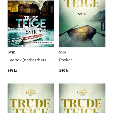
Svik
Svik
Lydbok (nedlastbar)
Pocket
149 kr
249 kr