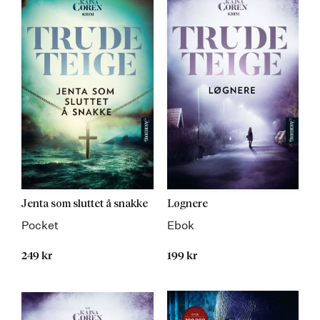
Jenta som sluttet å snakke
Løgnere
Pocket
Ebok
249 kr
199 kr