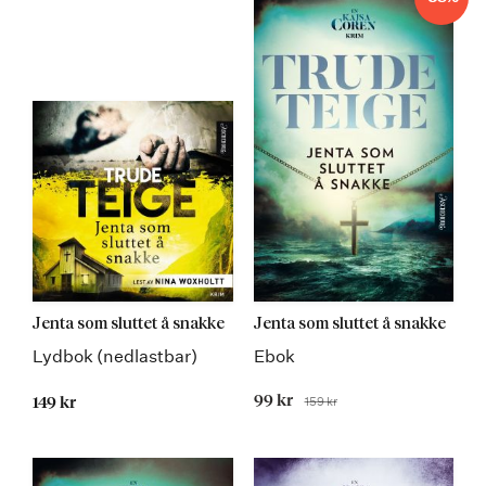
Jenta som sluttet å snakke
Jenta som sluttet å snakke
Lydbok (nedlastbar)
Ebok
Tilbudspris
99 kr
159 kr
149 kr
Før