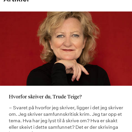
Hvorfor skriver du, Trude Teige?
– Svaret på hvorfor jeg skriver, ligger i det jeg skriver
om. Jeg skriver samfunnskritisk krim. Jeg tar opp et
tema. Hva har jeg lyst til å skrive om? Hva er skakt
eller skeivt i dette samfunnet? Det er der skrivinga