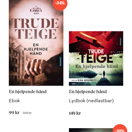
-34%
En hjelpende hånd
En hjelpende hånd
Ebok
Lydbok (nedlastbar)
Tilbudspris
99 kr
149 kr
149 kr
Før
-38%