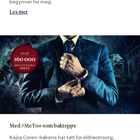
begynner for meg.
Les mer
Med #MeToo som bakteppe
Kajsa Coren-bøkene har tatt for eldreomsorg,