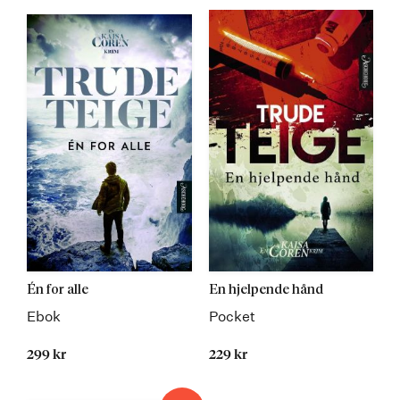
Én for alle
En hjelpende hånd
Ebok
Pocket
299 kr
229 kr