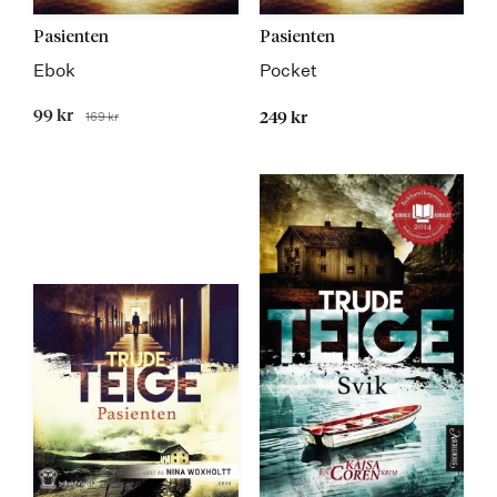
Pasienten
Pasienten
Ebok
Pocket
Tilbudspris
99 kr
169 kr
249 kr
Før