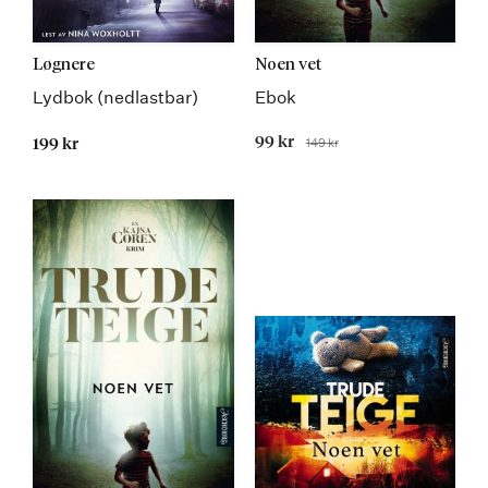
Løgnere
Noen vet
Lydbok (nedlastbar)
Ebok
Tilbudspris
99 kr
149 kr
199 kr
Før