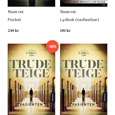
Noen vet
Noen vet
Pocket
Lydbok (nedlastbar)
249 kr
149 kr
-41%