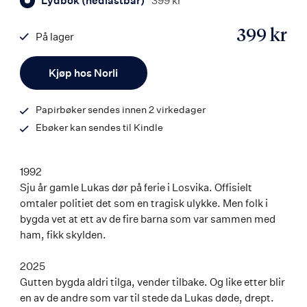
Lydbok (nedlastbar)
399 kr
399 kr
På lager
ISBN
Antall
9788203464232
Kjøp hos Norli
Papirbøker sendes innen 2 virkedager
Ebøker kan sendes til Kindle
1992
Sju år gamle Lukas dør på ferie i Losvika. Offisielt
omtaler politiet det som en tragisk ulykke. Men folk i
bygda vet at ett av de fire barna som var sammen med
ham, fikk skylden.
2025
Gutten bygda aldri tilga, vender tilbake. Og like etter blir
en av de andre som var til stede da Lukas døde, drept.