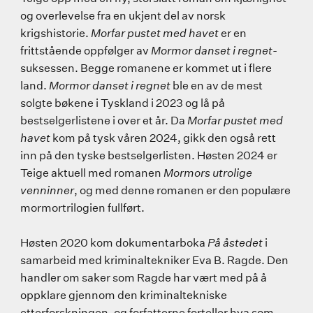
og overlevelse fra en ukjent del av norsk
krigshistorie.
Morfar pustet med havet
er en
frittstående oppfølger av
Mormor danset i regnet
-
suksessen. Begge romanene er kommet ut i flere
land.
Mormor danset i regnet
ble en av de mest
solgte bøkene i Tyskland i 2023 og lå på
bestselgerlistene i over et år. Da
Morfar pustet med
havet
kom på tysk våren 2024, gikk den også rett
inn på den tyske bestselgerlisten. Høsten 2024 er
Teige aktuell med romanen
Mormors utrolige
venninner
, og med denne romanen er den populære
mormortrilogien fullført.
Høsten 2020 kom dokumentarboka
På åstedet
i
samarbeid med kriminaltekniker Eva B. Ragde. Den
handler om saker som Ragde har vært med på å
oppklare gjennom den kriminaltekniske
etterforskningen, og forfatterne forteller hva som