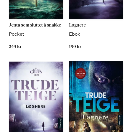
Jenta som sluttet å snakke
Løgnere
Pocket
Ebok
249 kr
199 kr