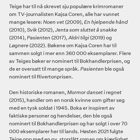
Teige har til nå skrevet sju populære krimromaner
om TV-journalisten Kajsa Coren, alle har vunnet
mange lesere:
Noen vet
(2009),
En hjelpende hånd
(2010),
Svik
(2012),
Jenta som sluttet å snakke
(2014),
Pasienten
(2017),
Aldri tilgi
(2019) og
Løgnere
(2022). Bøkene om Kajsa Coren har til
sammen solgt i mer enn 360 000 eksemplarer. Flere
av Teiges bøker er nominert til Bokhandlerprisen, og
de er oversatt til mange språk.
Pasienten
ble også
nominert til Rivertonprisen.
Den historiske romanen,
Mormor danset i regnet
(2015), handler om en norsk kvinne som gifter seg
med en tysk soldat i 1945. Boka er inspirert av
faktiske personer og hendelser, den ble også
nominert til Bokhandlerprisen og har solgt i over 70
000 eksemplarer her til lands. Høsten 2021 fulgte
Teige opp med en ny, storslått roman om kjærlighet