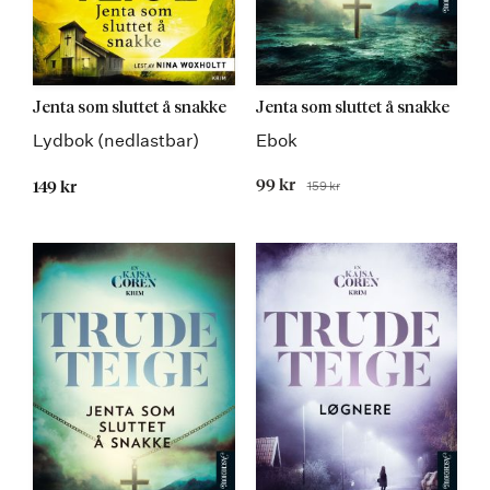
Jenta som sluttet å snakke
Jenta som sluttet å snakke
Lydbok (nedlastbar)
Ebok
Tilbudspris
99 kr
159 kr
149 kr
Før