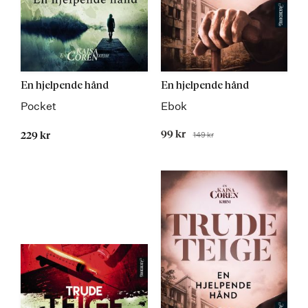
En hjelpende hånd
En hjelpende hånd
Pocket
Ebok
Tilbudspris
99 kr
149 kr
229 kr
Før