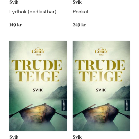
Svik
Svik
Lydbok (nedlastbar)
Pocket
149 kr
249 kr
Svik
Svik