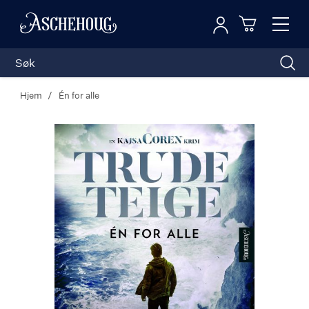
Logg inn
Toggl
n
Handleku
Nav
Hjem
Én for alle