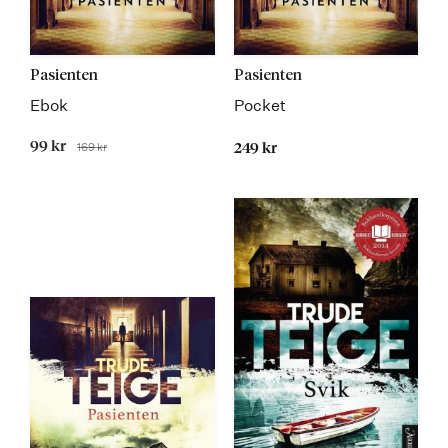
Pasienten
Pasienten
Ebok
Pocket
Tilbudspris
99 kr
169 kr
249 kr
Før