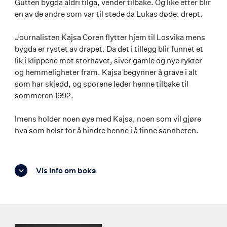
Gutten bygda aldri tilga, vender tilbake. Og like etter blir
en av de andre som var til stede da Lukas døde, drept.
Journalisten Kajsa Coren flytter hjem til Losvika mens
bygda er rystet av drapet. Da det i tillegg blir funnet et
lik i klippene mot storhavet, siver gamle og nye rykter
og hemmeligheter fram. Kajsa begynner å grave i alt
som har skjedd, og sporene leder henne tilbake til
sommeren 1992.
Imens holder noen øye med Kajsa, noen som vil gjøre
hva som helst for å hindre henne i å finne sannheten.
Vis info om boka