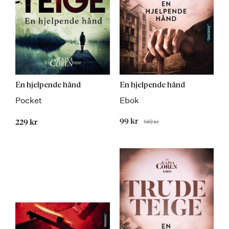
En hjelpende hånd
En hjelpende hånd
Pocket
Ebok
Tilbudspris
99 kr
149 kr
229 kr
Før