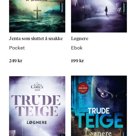
Jenta som sluttet å snakke
Løgnere
Pocket
Ebok
249 kr
199 kr