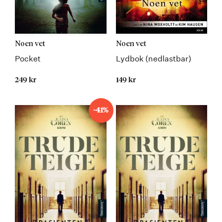
Noen vet
Noen vet
Pocket
Lydbok (nedlastbar)
249 kr
149 kr
-41%