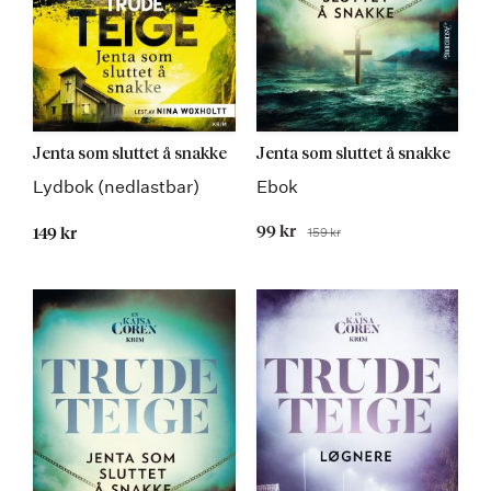
Jenta som sluttet å snakke
Jenta som sluttet å snakke
Lydbok (nedlastbar)
Ebok
Tilbudspris
99 kr
159 kr
149 kr
Før