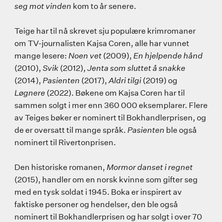
seg mot vinden
kom to år senere.
Teige har til nå skrevet sju populære krimromaner
om TV-journalisten Kajsa Coren, alle har vunnet
mange lesere:
Noen vet
(2009),
En hjelpende hånd
(2010),
Svik
(2012),
Jenta som sluttet å snakke
(2014),
Pasienten
(2017),
Aldri tilgi
(2019) og
Løgnere
(2022). Bøkene om Kajsa Coren har til
sammen solgt i mer enn 360 000 eksemplarer. Flere
av Teiges bøker er nominert til Bokhandlerprisen, og
de er oversatt til mange språk.
Pasienten
ble også
nominert til Rivertonprisen.
Den historiske romanen,
Mormor danset i regnet
(2015), handler om en norsk kvinne som gifter seg
med en tysk soldat i 1945. Boka er inspirert av
faktiske personer og hendelser, den ble også
nominert til Bokhandlerprisen og har solgt i over 70