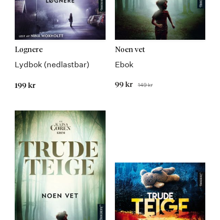
Løgnere
Noen vet
Lydbok (nedlastbar)
Ebok
Tilbudspris
99 kr
149 kr
199 kr
Før