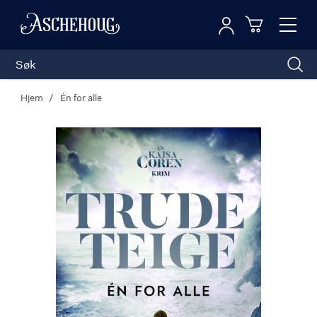
Logg inn
Toggl
n
Handleku
Nav
Hjem
Én for alle