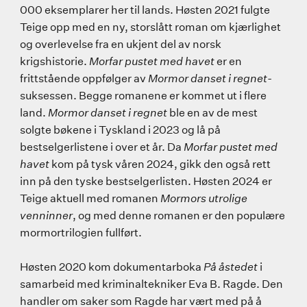
000 eksemplarer her til lands. Høsten 2021 fulgte
Teige opp med en ny, storslått roman om kjærlighet
og overlevelse fra en ukjent del av norsk
krigshistorie.
Morfar pustet med havet
er en
frittstående oppfølger av
Mormor danset i regnet
-
suksessen. Begge romanene er kommet ut i flere
land.
Mormor danset i regnet
ble en av de mest
solgte bøkene i Tyskland i 2023 og lå på
bestselgerlistene i over et år. Da
Morfar pustet med
havet
kom på tysk våren 2024, gikk den også rett
inn på den tyske bestselgerlisten. Høsten 2024 er
Teige aktuell med romanen
Mormors utrolige
venninner
, og med denne romanen er den populære
mormortrilogien fullført.
Høsten 2020 kom dokumentarboka
På åstedet
i
samarbeid med kriminaltekniker Eva B. Ragde. Den
handler om saker som Ragde har vært med på å