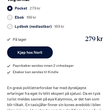
Pocket
279 kr
Ebok
199 kr
Lydbok (nedlastbar)
189 kr
279 kr
På lager
ISBN
Antall
9788203392436
Kjøp hos Norli
Papirbøker sendes innen 2 virkedager
Ebøker kan sendes til Kindle
En gresk politietterforsker har med dyrekjøpte
erfaringer fra eget liv blitt ekspert på sjalusi. Da en tysk
turist meldes savnet på øya Kalymnos, er det han som
blir tilkalt. En taxisjåfør finner sin kones øredobb i bilen