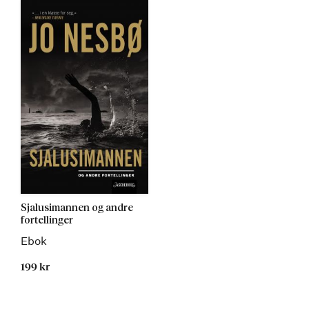
Sjalusimannen og andre
fortellinger
Ebok
199 kr