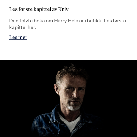
Les første kapittel av Kniv
Den tolvte boka om Harry Hole er i butikk. Les første
kapittel her.
Les mer