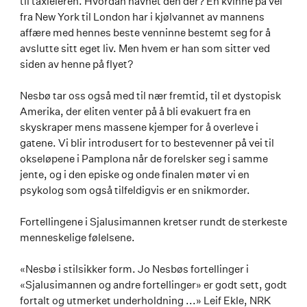
til taxieieren. Hvordan havnet den der? En kvinne på vei
fra New York til London har i kjølvannet av mannens
affære med hennes beste venninne bestemt seg for å
avslutte sitt eget liv. Men hvem er han som sitter ved
siden av henne på flyet?
Nesbø tar oss også med til nær fremtid, til et dystopisk
Amerika, der eliten venter på å bli evakuert fra en
skyskraper mens massene kjemper for å overleve i
gatene. Vi blir introdusert for to bestevenner på vei til
okseløpene i Pamplona når de forelsker seg i samme
jente, og i den episke og onde finalen møter vi en
psykolog som også tilfeldigvis er en snikmorder.
Fortellingene i Sjalusimannen kretser rundt de sterkeste
menneskelige følelsene.
«Nesbø i stilsikker form. Jo Nesbøs fortellinger i
«Sjalusimannen og andre fortellinger» er godt sett, godt
fortalt og utmerket underholdning ...» Leif Ekle, NRK