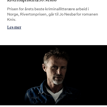
Rivertonprisen til Jo Nesbø
Prisen for årets beste kriminallitterære arbeid i
Norge, Rivertonprisen, går til Jo Nesbø for romanen
Kniv.
Les mer