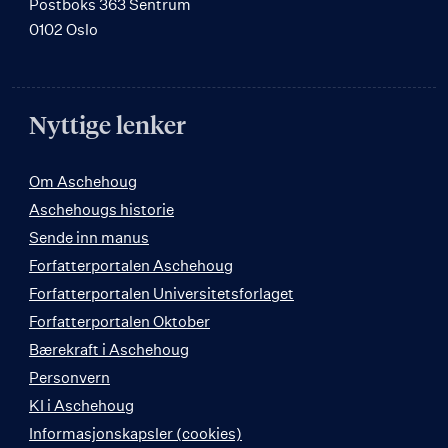
Postboks 363 Sentrum
0102 Oslo
Nyttige lenker
Om Aschehoug
Aschehougs historie
Sende inn manus
Forfatterportalen Aschehoug
Forfatterportalen Universitetsforlaget
Forfatterportalen Oktober
Bærekraft i Aschehoug
Personvern
KI i Aschehoug
Informasjonskapsler (cookies)