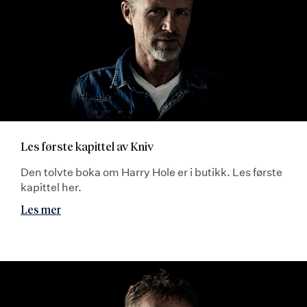
Les første kapittel av Kniv
Den tolvte boka om Harry Hole er i butikk. Les første
kapittel her.
Les mer