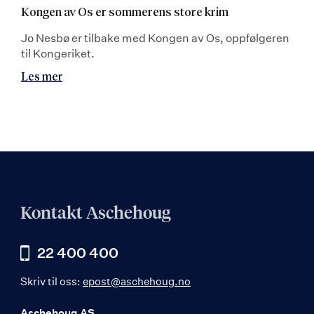
Kongen av Os er sommerens store krim
Jo Nesbø er tilbake med Kongen av Os, oppfølgeren
til Kongeriket.
Les mer
Kontakt Aschehoug
22 400 400
Skriv til oss:
epost@aschehoug.no
Aschehoug AS