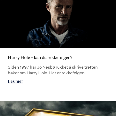
Harry Hole – kan du rekkefølgen?
Siden 1997 har Jo Nesbø rukket å skrive tretten
bøker om Harry Hole. Her er rekkefølgen.
Les mer