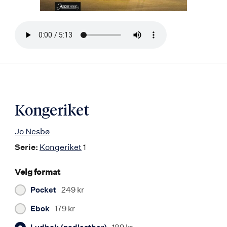
Bla
i
boken
Kongeriket
Jo Nesbø
Serie:
Kongeriket
1
Velg format
Pocket
249 kr
Ebok
179 kr