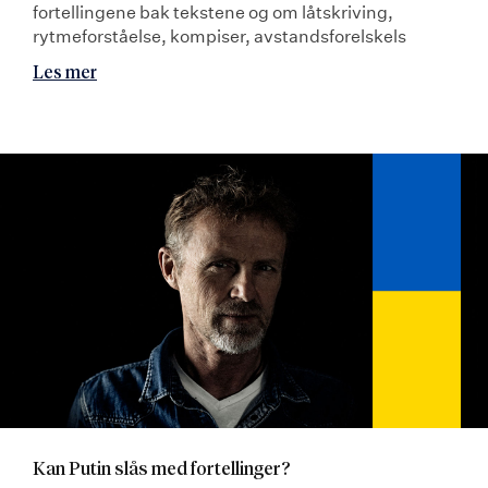
fortellingene bak tekstene og om låtskriving,
rytmeforståelse, kompiser, avstandsforelskels
Les mer
Kan Putin slås med fortellinger?