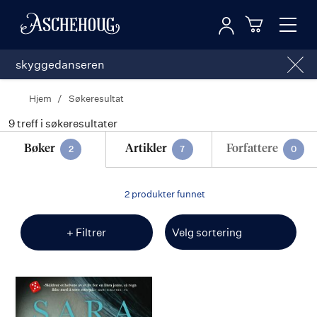
Logg inn
Toggl
n
Handleku
Nav
Hjem
Søkeresultat
9
treff i søkeresultater
Søkeresultat
Bøker
Artikler
Forfattere
2
7
0
2 produkter funnet
+ Filtrer