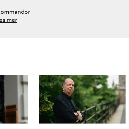
il kommandør
es mer