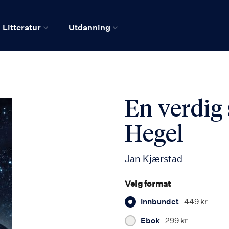
Litteratur
Utdanning
En verdig
Hegel
Jan Kjærstad
Velg format
Innbundet
449 kr
Ebok
299 kr