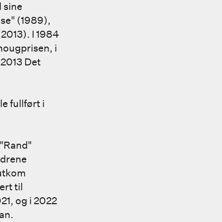
l sine
se" (1989),
2013). I 1984
hougprisen, i
 2013 Det
fullført i
 "Rand"
ødrene
 utkom
t til
21, og i 2022
an.