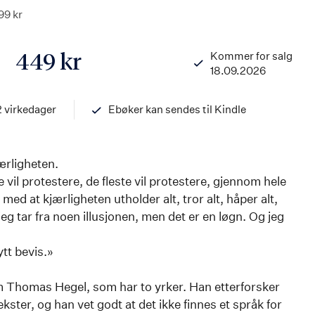
99 kr
Kommer for salg
449 kr
18.09.2026
ISBN
9788203463839
2 virkedager
Ebøker kan sendes til Kindle
ærligheten.
l protestere, de fleste vil protestere, gjennom hele
le med at kjærligheten utholder alt, tror alt, håper alt,
 jeg tar fra noen illusjonen, men det er en løgn. Og jeg
tt bevis.»
 Thomas Hegel, som har to yrker. Han etterforsker
kster, og han vet godt at det ikke finnes et språk for