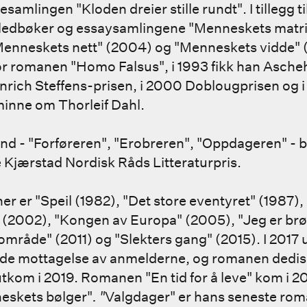
amlingen "Kloden dreier stille rundt". I tillegg ti
lledbøker og essaysamlingene "Menneskets matri
Menneskets nett" (2004) og "Menneskets vidde" (
or romanen "Homo Falsus", i 1993 fikk han Asche
ich Steffens-prisen, i 2000 Doblougprisen og i
minne om Thorleif Dahl.
 - "Forføreren", "Erobreren", "Oppdageren" - ble 
e Kjærstad Nordisk Råds Litteraturpris.
r er "Speil (1982), "Det store eventyret" (1987),
t" (2002), "Kongen av Europa" (2005), "Jeg er br
mråde" (2011) og "Slekters gang" (2015). I 2017
nde mottagelse av anmelderne, og romanen dediser
utkom i 2019. Romanen "En tid for å leve" kom i 20
eskets bølger"
. "
Valgdager" er hans seneste rom