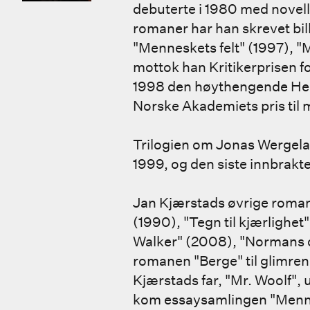
debuterte i 1980 med novelles
romaner har han skrevet bi
"Menneskets felt" (1997), "
mottok han Kritikerprisen f
1998 den høythengende Henr
Norske Akademiets pris til 
Trilogien om Jonas Wergeland
1999, og den siste innbrakt
Jan Kjærstads øvrige romane
(1990), "Tegn til kjærlighe
Walker" (2008), "Normans o
romanen "Berge" til glimre
Kjærstads far, "Mr. Woolf", 
kom essaysamlingen "Menn