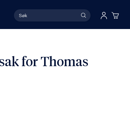
Søk
Han
Logg 
 sak for Thomas