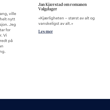
Jan Kjærstad om romanen
Valgdager
ang, ville
«Kjærligheten – størst av alt og
 helt nytt
vanskeligst av alt.»
asjon. Jeg
tar for
Les mer
r. Vi
eredt på
an
ng.