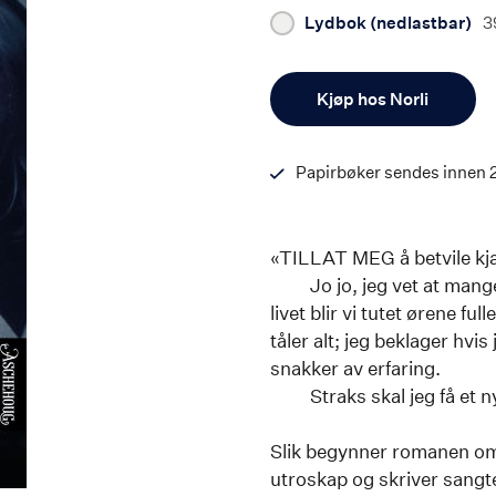
Lydbok (nedlastbar)
3
Antall
Kjøp hos Norli
Papirbøker sendes innen 
«TILLAT MEG å betvile kj
Jo jo, jeg vet at mange vi
livet blir vi tutet ørene ful
tåler alt; jeg beklager hvis
snakker av erfaring.
Straks skal jeg få et ny
Slik begynner romanen om
utroskap og skriver sangte