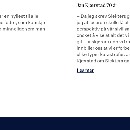
Jan Kjærstad 70 år
r en hyllest til alle
– Da jeg skrev Slekters g
ge fedre, som kanskje
jeg at leseren skulle få et
å alminnelige som man
perspektiv på vår sivilis
ønsket å vise at alt det vi 
gitt, er skjørere enn vi tro
innbiller oss at vi er forb
ulike typer katastrofer. J
Kjærstad om Slekters ga
Les mer