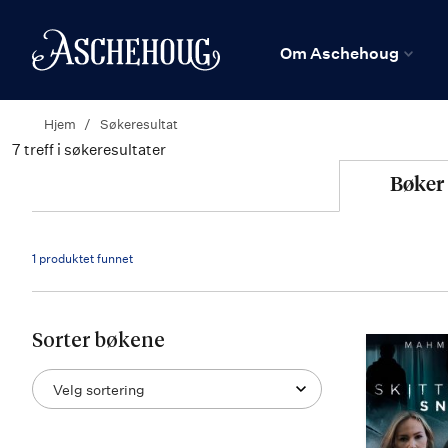
n
Hjem
Om Aschehoug
Hjem
Søkeresultat
7
treff i søkeresultater
Søkeresultat
Bøker
1 produktet funnet
Sorter bøkene