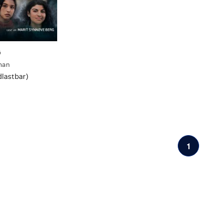
ø
han
lastbar)
1