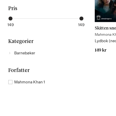
Pris
149
149
Skitten sn
Mahmona K
Lydbok (ned
Kategorier
149 kr
Barnebøker
1
På lager
Forfatter
Mahmona Khan
1