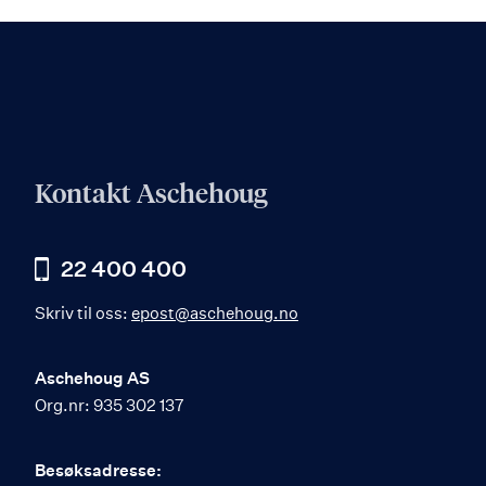
Kontakt Aschehoug
22 400 400
Skriv til oss:
epost@aschehoug.no
Aschehoug AS
Org.nr: 935 302 137
Besøksadresse: