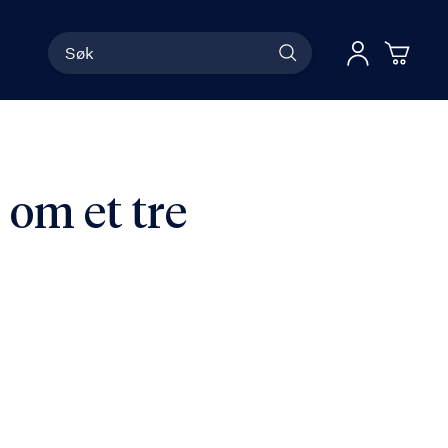
Søk
Han
Logg 
om et tre