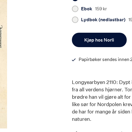
Ebok
159 kr
Lydbok (nedlastbar)
1
Antall
Kjøp hos Norli
Papirbøker sendes innen 
Longyearbyen 2110: Dypt inn
fra all verdens hjørner. 
brødre han vil gjøre alt f
like sør for Nordpolen kre
de har for mange år siden 
naturen.