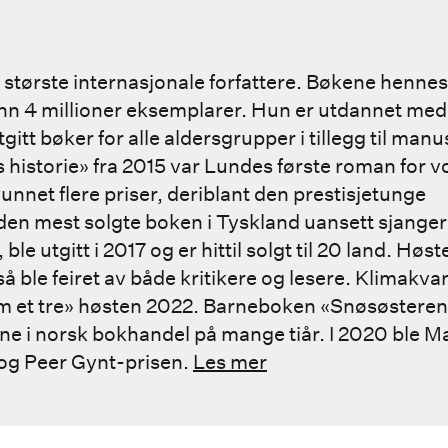
tørste internasjonale forfattere. Bøkene hennes e
nn 4 millioner eksemplarer. Hun er utdannet medi
gitt bøker for alle aldersgrupper i tillegg til manus
historie» fra 2015 var Lundes første roman for vo
vunnet flere priser, deriblant den prestisjetunge
en mest solgte boken i Tyskland uansett sjanger 
le utgitt i 2017 og er hittil solgt til 20 land. Hø
 ble feiret av både kritikere og lesere. Klimakvar
 et tre» høsten 2022. Barneboken «Snøsøsteren»
ne i norsk bokhandel på mange tiår. I 2020 ble M
 og Peer Gynt-prisen.
Les mer