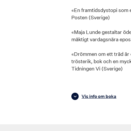
«En framtidsdystopi som 
Posten (Sverige)
«Maja Lunde gestaltar öde
mäktigt vardagsnära epos.
«Drömmen om ett träd är 
trösterik, bok och en myc
Tidningen Vi (Sverige)
Vis info om boka