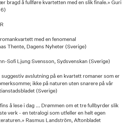
r bragd å fullføre kvartetten med en slik finale.» Guri
 6)
ER
n romankvartett med en fenomenal
as Thente, Dagens Nyheter (Sverige)
nn-Sofi Ljung Svensson, Sydsvenskan (Sverige)
suggestiv avslutning på en kvartett romaner som er
ppmerksomme; ikke på naturen uten snarere på vår
tianstadsbladet (Sverige)
ins å lese i dag ... Drømmen om et tre fullbyrder slik
ste verk - en tetralogi som utfeller en helt egen
itteraturen.» Rasmus Landström, Aftonbladet