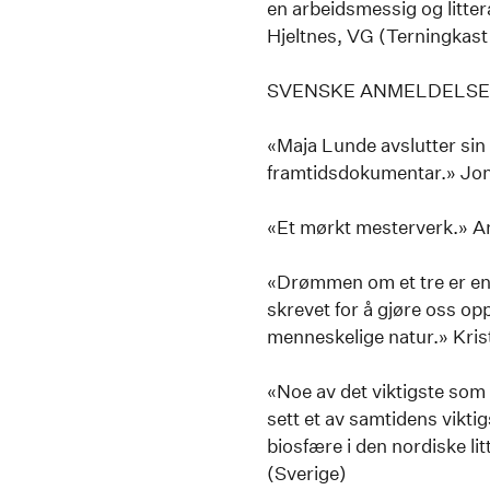
en arbeidsmessig og litteræ
Hjeltnes, VG (Terningkast
SVENSKE ANMELDELS
«Maja Lunde avslutter si
framtidsdokumentar.» Jon
«Et mørkt mesterverk.» A
«Drømmen om et tre er en 
skrevet for å gjøre oss o
menneskelige natur.» Kris
«Noe av det viktigste som f
sett et av samtidens viktig
biosfære i den nordiske l
(Sverige)