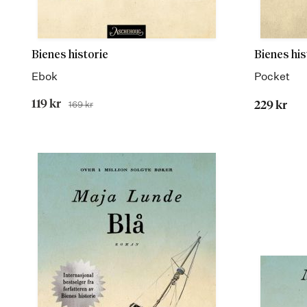
Bienes historie
Bienes his
Ebok
Pocket
Tilbudspris
119 kr
169 kr
229 kr
Før