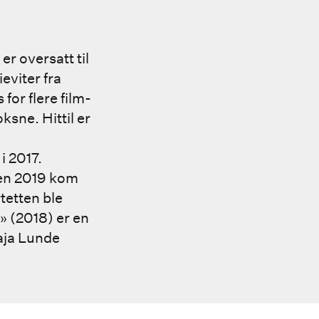
r oversatt til
eviter fra
 for flere film-
ksne. Hittil er
i 2017.
sten 2019 kom
tetten ble
 (2018) er en
aja Lunde