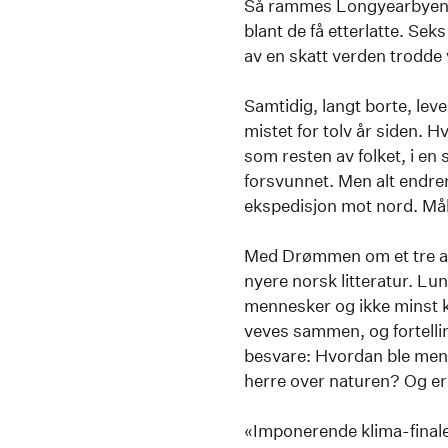
Så rammes Longyearbyen a
blant de få etterlatte. Se
av en skatt verden trodde v
Samtidig, langt borte, l
mistet for tolv år siden. H
som resten av folket, i en
forsvunnet. Men alt endre
ekspedisjon mot nord. Mål
Med Drømmen om et tre av
nyere norsk litteratur. L
mennesker og ikke minst kjæ
veves sammen, og fortelli
besvare: Hvordan ble menn
herre over naturen? Og er 
«Imponerende klima-finale