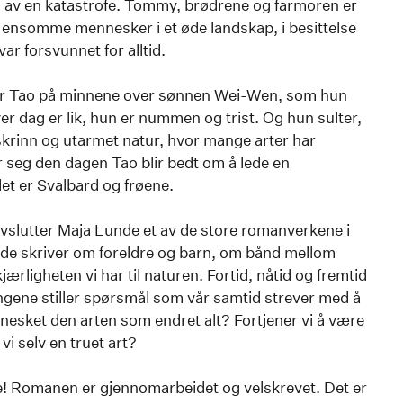
v en katastrofe. Tommy, brødrene og farmoren er
ks ensomme mennesker i et øde landskap, i besittelse
ar forsvunnet for alltid.
ever Tao på minnene over sønnen Wei-Wen, som hun
ver dag er lik, hun er nummen og trist. Og hun sulter,
 skrinn og utarmet natur, hvor mange arter har
r seg den dagen Tao blir bedt om å lede en
et er Svalbard og frøene.
slutter Maja Lunde et av de store romanverkene i
unde skriver om foreldre og barn, om bånd mellom
rligheten vi har til naturen. Fortid, nåtid og fremtid
ngene stiller spørsmål som vår samtid strever med å
esket den arten som endret alt? Fortjener vi å være
vi selv en truet art?
! Romanen er gjennomarbeidet og velskrevet. Det er