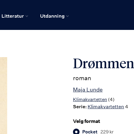
Litteratur
Utdanning
Drømmen 
roman
Maja Lunde
Klimakvartetten
(4)
Serie:
Klimakvartetten
4
Velg format
Pocket
229 kr