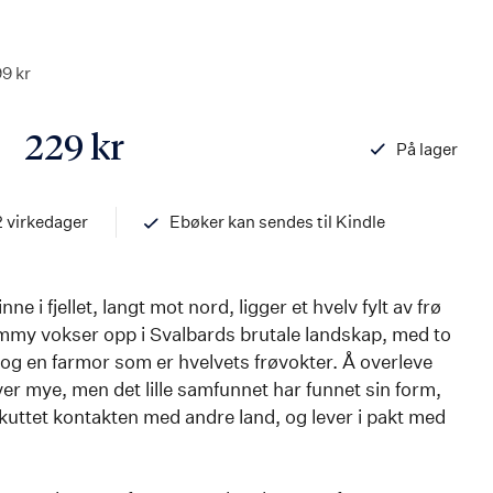
99 kr
229 kr
På lager
ISBN
978820339791
2 virkedager
Ebøker kan sendes til Kindle
e i fjellet, langt mot nord, ligger et hvelv fylt av frø
Tommy vokser opp i Svalbards brutale landskap, med to
or og en farmor som er hvelvets frøvokter. Å overleve
ver mye, men det lille samfunnet har funnet sin form,
kuttet kontakten med andre land, og lever i pakt med