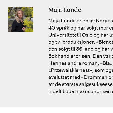
Maja Lunde
Maja Lunde er en av Norges s
40 språk og har solgt mer e
Universitetet i Oslo og har ut
og tv-produksjoner. «Bienes 
den solgt til 36 land og har 
Bokhandlerprisen. Den var d
Hennes andre roman, «Blå», b
«Przewalskis hest», som også
avsluttet med «Drømmen om
av de største salgssuksesse
tildelt både Bjørnsonprisen