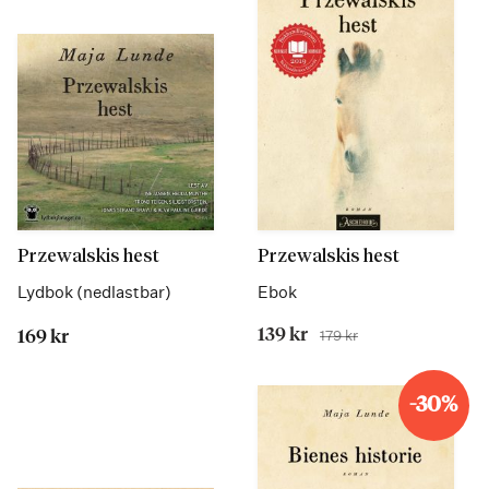
Przewalskis hest
Przewalskis hest
Lydbok (nedlastbar)
Ebok
Tilbudspris
139 kr
179 kr
169 kr
Før
Les
Les
mer
mer
-30%