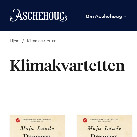
n
Hjem
Om Aschehoug
Hjem
Klimakvartetten
Klimakvartetten