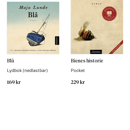
Blå
Bienes historie
Lydbok (nedlastbar)
Pocket
169 kr
229 kr
Les
Les
mer
mer