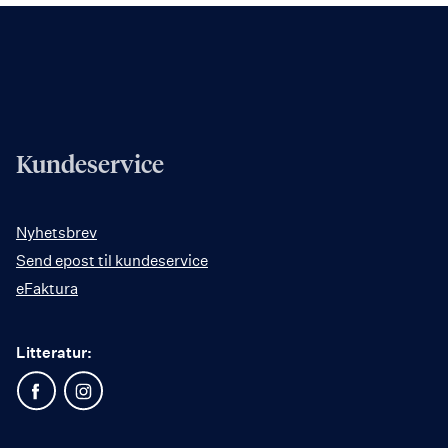
mer
mer
Kundeservice
Nyhetsbrev
Send epost til kundeservice
eFaktura
Litteratur: