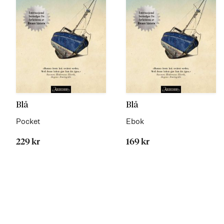
Blå
Blå
Pocket
Ebok
229 kr
169 kr
Les
Les
mer
mer