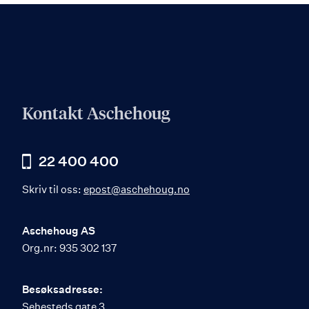
Kontakt Aschehoug
22 400 400
Skriv til oss:
epost@aschehoug.no
Aschehoug AS
Org.nr: 935 302 137
Besøksadresse:
Sehesteds gate 3