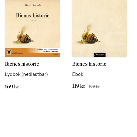
Bienes historie
Bienes historie
Lydbok (nedlastbar)
Ebok
Tilbudspris
119 kr
169 kr
169 kr
Før
Katalogisert
Sidetall
etter
hentet
opplysninger
fra
fra
trykt
forlaget
utgave
Les
Les