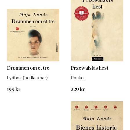
Drømmen om et tre
Przewalskis hest
Lydbok (nedlastbar)
Pocket
199 kr
229 kr
Les
Les
mer
mer