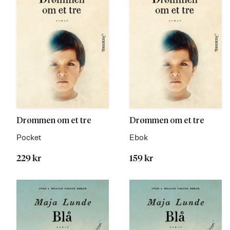
Drømmen om et tre
Drømmen om et tre
Pocket
Ebok
229 kr
159 kr
Les
Les
mer
mer