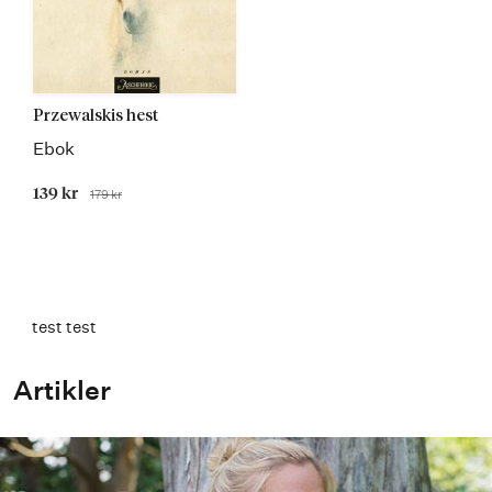
Przewalskis hest
Ebok
Tilbudspris
139 kr
179 kr
Før
test test
Artikler