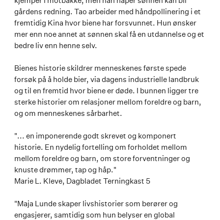
kjemper i motbakke, men han håper sønnen kan bli
gårdens redning. Tao arbeider med håndpollinering i et
fremtidig Kina hvor biene har forsvunnet. Hun ønsker
mer enn noe annet at sønnen skal få en utdannelse og et
bedre liv enn henne selv.
Bienes historie skildrer menneskenes første spede
forsøk på å holde bier, via dagens industrielle landbruk
og til en fremtid hvor biene er døde. I bunnen ligger tre
sterke historier om relasjoner mellom foreldre og barn,
og om menneskenes sårbarhet.
"... en imponerende godt skrevet og komponert
historie. En nydelig fortelling om forholdet mellom
mellom foreldre og barn, om store forventninger og
knuste drømmer, tap og håp."
Marie L. Kleve, Dagbladet Terningkast 5
"Maja Lunde skaper livshistorier som berører og
engasjerer, samtidig som hun belyser en global