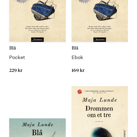
Blå
Blå
Pocket
Ebok
229 kr
169 kr