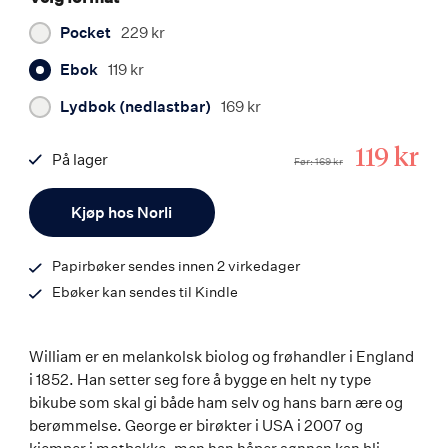
Pocket
229 kr
Ebok
119 kr
Lydbok (nedlastbar)
169 kr
Tilbuds
119 kr
På lager
Før
169 kr
ISBN
Antall
9788203359835
Kjøp hos Norli
Papirbøker sendes innen 2 virkedager
Ebøker kan sendes til Kindle
William er en melankolsk biolog og frøhandler i England
i 1852. Han setter seg fore å bygge en helt ny type
bikube som skal gi både ham selv og hans barn ære og
berømmelse. George er birøkter i USA i 2007 og