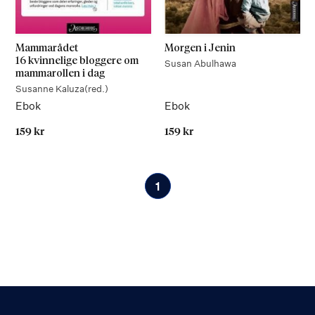
Mammarådet
Morgen i Jenin
16 kvinnelige bloggere om
Susan Abulhawa
mammarollen i dag
Susanne Kaluza
(red.)
Ebok
Ebok
159 kr
159 kr
På lager
På lager
1