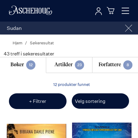
Logg inn
Toggl
n
Handleku
Nav
Hjem
Søkeresultat
43
Søkeresultat
treff i søkeresultater
Bøker
Artikler
Forfattere
12
23
8
12 produkter funnet
+ Filtrer