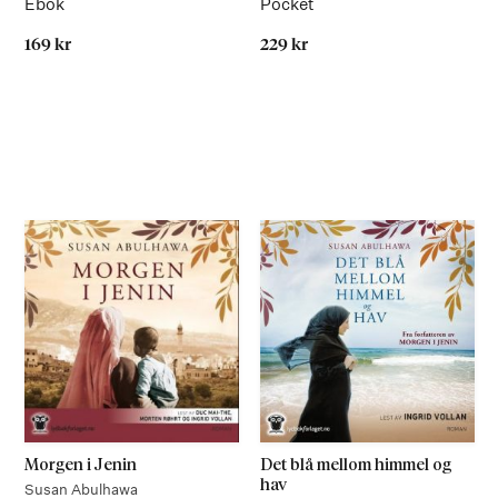
Ebok
Pocket
169 kr
229 kr
På lager
På lager
Morgen i Jenin
Det blå mellom himmel og
hav
Susan Abulhawa