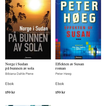
Norge i
Sudan
Effekten av
Susan
på bunnen av sola
roman
Bibiana Dahle Piene
Peter Høeg
Ebok
Ebok
159 kr
159 kr
På lager
Kommer for salg