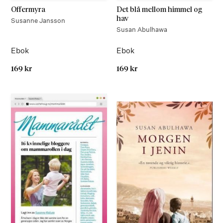
Offermyra
Det blå mellom himmel og
hav
Susanne Jansson
Susan Abulhawa
Ebok
Ebok
169 kr
169 kr
På lager
På lager