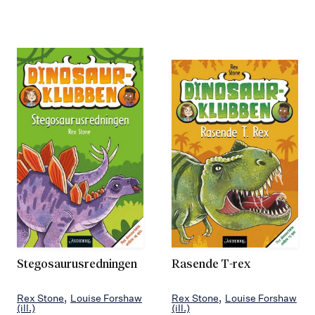
Stegosaurusredningen
Rasende T-rex
Rex Stone
Louise Forshaw
Rex Stone
Louise Forshaw
(ill.)
(ill.)