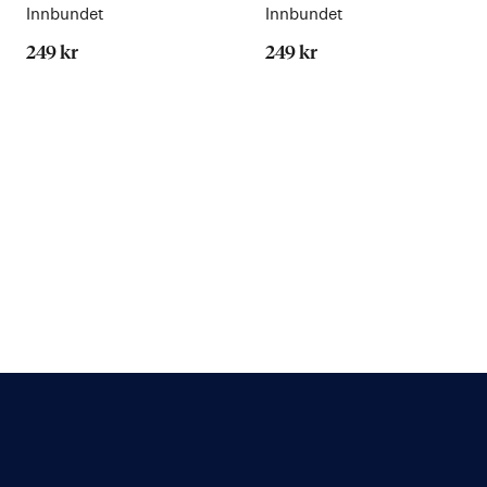
Innbundet
Innbundet
249 kr
249 kr