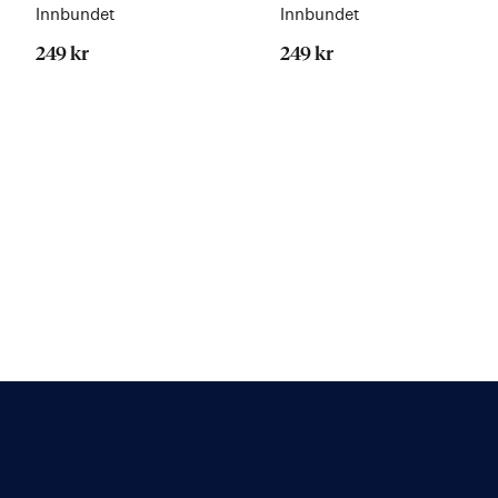
Innbundet
Innbundet
249 kr
249 kr