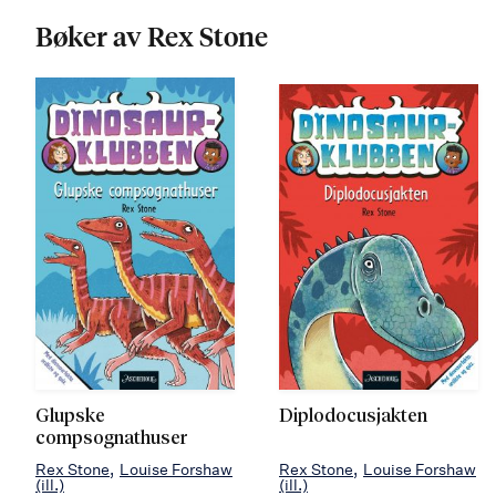
Bøker av Rex Stone
Glupske
Diplodocusjakten
compsognathuser
Rex Stone
Louise Forshaw
Rex Stone
Louise Forshaw
(ill.)
(ill.)