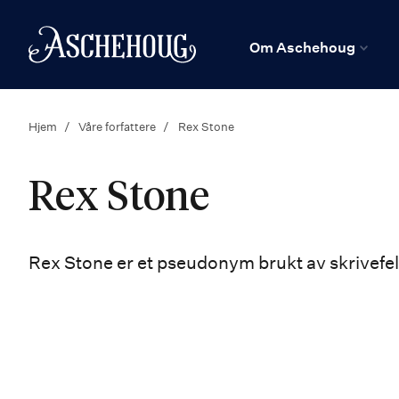
n
Hjem
Om Aschehoug
Hjem
Våre forfattere
Rex Stone
Rex Stone
Rex Stone er et pseudonym brukt av skrivefe