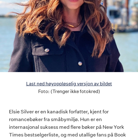
Last ned høyoppløselig versjon av bildet
Foto:
(Trenger ikke fotokred)
Elsie
Elsie Silver er en kanadisk forfatter, kjent for
romancebøker fra småbymiljø. Hun er en
Silver
internasjonal suksess med flere bøker på New York
Times bestselgerliste, og med utallige fans på Book