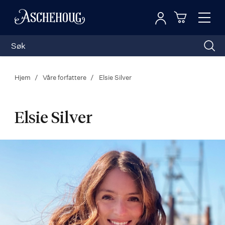
Logg inn
Toggl
n
Handleku
Nav
Hjem
Våre forfattere
Elsie Silver
Elsie Silver