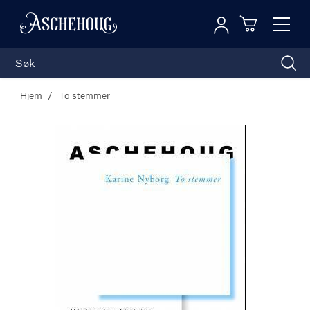
Logg inn
Toggl
n
Handleku
Nav
Hjem
To stemmer