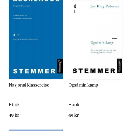
Nasjonal klassereise
Også min kamp
Ebok
Ebok
49 kr
49 kr