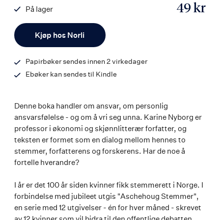
49 kr
På lager
ISBN
Antall
9788203356247
Kjøp hos Norli
Papirbøker sendes innen 2 virkedager
Ebøker kan sendes til Kindle
Denne boka handler om ansvar, om personlig
ansvarsfølelse - og om å vri seg unna. Karine Nyborg er
professor i økonomi og skjønnlitterær forfatter, og
teksten er formet som en dialog mellom hennes to
stemmer, forfatterens og forskerens. Har de noe å
fortelle hverandre?
I år er det 100 år siden kvinner fikk stemmerett i Norge. I
forbindelse med jubileet utgis "Aschehoug Stemmer",
en serie med 12 utgivelser - én for hver måned - skrevet
av 12 kvinner som vil bidra til den offentlige debatten.