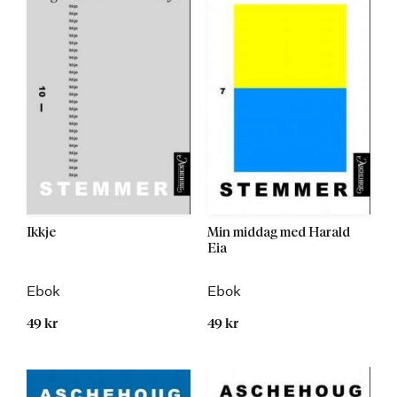
Ikkje
Min middag med Harald
Eia
Ebok
Ebok
49 kr
49 kr