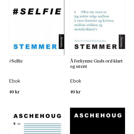
#Selfie
Å forkynne Guds ord klart
og urent
Ebok
Ebok
49 kr
49 kr