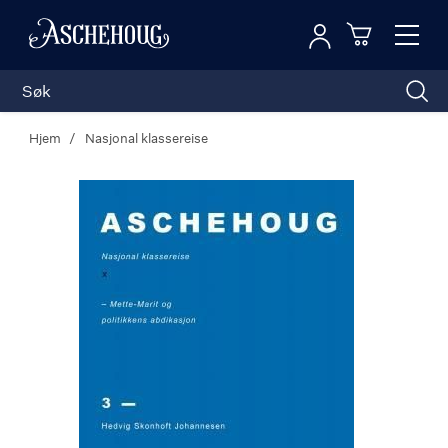
Logg inn
Toggl
n
Handleku
Nav
Hjem
Nasjonal klassereise