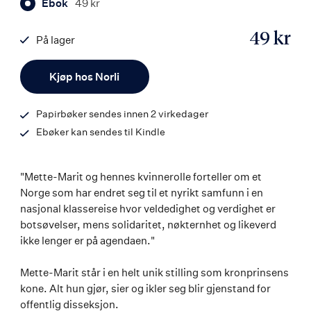
Ebok
49 kr
49 kr
På lager
ISBN
Antall
9788203355004
Kjøp hos Norli
Papirbøker sendes innen 2 virkedager
Ebøker kan sendes til Kindle
"Mette-Marit og hennes kvinnerolle forteller om et
Norge som har endret seg til et nyrikt samfunn i en
nasjonal klassereise hvor veldedighet og verdighet er
botsøvelser, mens solidaritet, nøkternhet og likeverd
ikke lenger er på agendaen."
Mette-Marit står i en helt unik stilling som kronprinsens
kone. Alt hun gjør, sier og ikler seg blir gjenstand for
offentlig disseksjon.