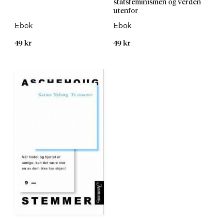
statsfeminismen og verden
utenfor
Ebok
Ebok
49 kr
49 kr