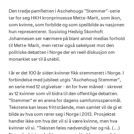
Den tredje pamfletten i Aschehougs "Stemmer"-serie
tar for seg HKH kronprinsesse Mette-Marit, som ikon,
som kvinne, som forbilde og som speilbilde av nasjonen
hun representerer. Sosiolog Hedvig Skonhoft
Johannesen ser nærmere på blant annet medias forhold
til Mette-Marit, men retter også søkelyset mot den
politiske debatten i Norge der en reell diskusjon om
monarkiet ser til å utebli.
I år er det 100 år siden kvinner fikk stemmerett i Norge. I
forbindelse med jubileet utgis "Aschehoug Stemmer",
en serie med 12 utgivelser - én for hver måned - skrevet
av 12 kvinner som vil bidra til den offentlige debatten.
"Stemmer" er en arena for dagens samfunnsspørsmål.
Tekstene kan leses frittstående, men samlet vil de gi et
bilde av hva som rører seg i Norge i 2013. Prosjektet
handler ikke om hva det vil si å være kvinne, men hva
kvinner vil si. "Teksten føles nødvendig her og nå. (...)