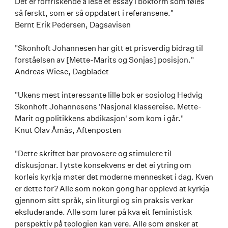
Det er forfriskende å lese et essay i bokform som føles
så ferskt, som er så oppdatert i referansene."
Bernt Erik Pedersen, Dagsavisen
"Skonhoft Johannesen har gitt et prisverdig bidrag til
forståelsen av [Mette-Marits og Sonjas] posisjon."
Andreas Wiese, Dagbladet
"Ukens mest interessante lille bok er sosiolog Hedvig
Skonhoft Johannesens 'Nasjonal klassereise. Mette-
Marit og politikkens abdikasjon' som kom i går."
Knut Olav Åmås, Aftenposten
"Dette skriftet bør provosere og stimulere til
diskusjonar. I ytste konsekvens er det ei ytring om
korleis kyrkja møter det moderne mennesket i dag. Kven
er dette for? Alle som nokon gong har opplevd at kyrkja
gjennom sitt språk, sin liturgi og sin praksis verkar
eksluderande. Alle som lurer på kva eit feministisk
perspektiv på teologien kan vere. Alle som ønsker at