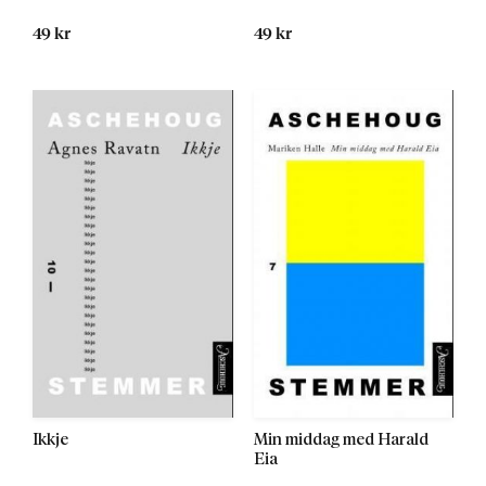
49 kr
49 kr
Ikkje
Min middag med Harald
Eia