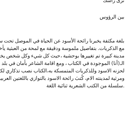
ترى راسك
بين الرؤوس
بلغة مكثفة يخبرنا رائحة الأسود عن الحياة في الموصل تحت
مع الذكريات. بتفاصيل ملموسة ودقيقة مع لمحة من العبثية يأخ
مدينة كبيرة تم تغييرها بوحشية ،حيث كل شيء وكل شخص يختف
الـ(أنا) الموجودة في الكتاب ، ومع اقامة الشاعر بأمان في بلد
لحزنه الاسود وللذكريات المتمسكة به،الكتاب نصب تذكاري لك
ومرثية لمدينته الام، كُتبَ رائحة الاسود بالتوازي باللغتين العر
سلسلة من الكتب الشعرية ثنائية اللغة.