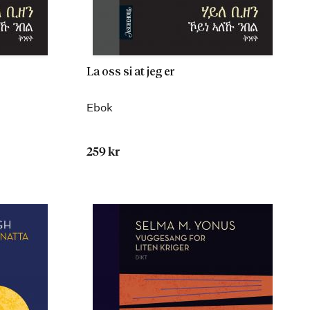
La oss si at jeg er
Ebok
259 kr