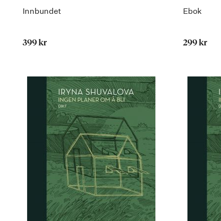
Innbundet
Ebok
399 kr
299 kr