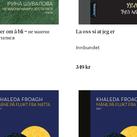
er om å bli = не маючи
La oss si at jeg er
статися
Innbundet
349 kr