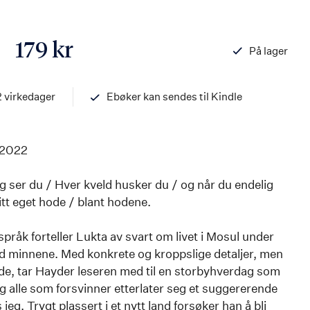
179 kr
På lager
ISBN
978820326914
2 virkedager
Ebøker kan sendes til Kindle
2022
g ser du / Hver kveld husker du / og når du endelig
itt eget hode / blant hodene.
språk forteller Lukta av svart om livet i Mosul under
ed minnene. Med konkrete og kroppslige detaljer, men
rde, tar Hayder leseren med til en storbyhverdag som
 og alle som forsvinner etterlater seg et suggererende
eg. Trygt plassert i et nytt land forsøker han å bli