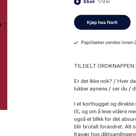
Ebok
179 kr
Antall
Kjøp hos Norli
Papirbøker sendes innen 
TILDELT ORDKNAPPEN 
Er det ikke nok? / Hver da
lukker øynene / ser du / d
I et korthugget og direkte 
IS, og om å leve videre m
også et blikk for det absu
blir brutalt forandret. Alt
fravær hos diktsamlingens j