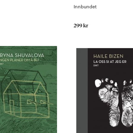
Innbundet
299 kr