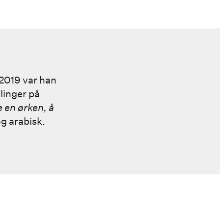
l 2019 var han
mlinger på
 en ørken, å
g arabisk.