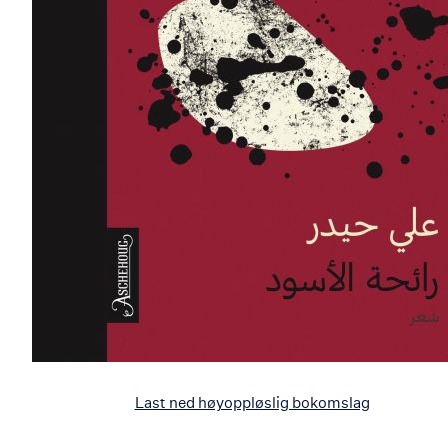
Last ned høyoppløslig bokomslag