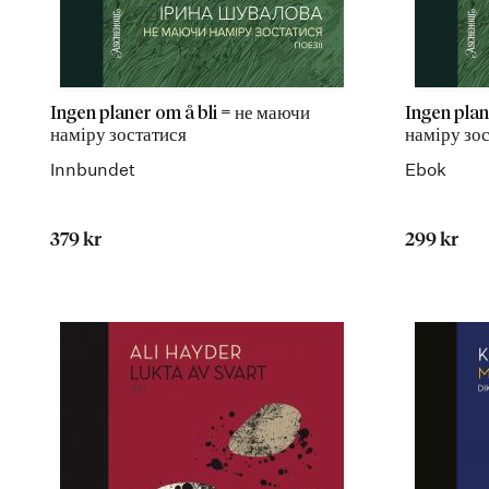
Ingen planer om å bli = не маючи
Ingen plan
наміру зостатися
наміру зо
Innbundet
Ebok
379 kr
299 kr