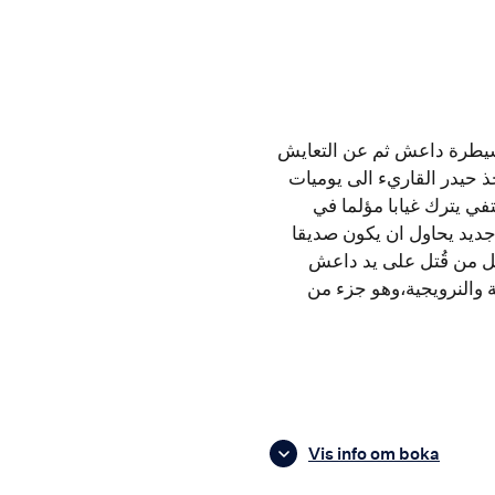
 سيطرة داعش ثم عن التعايش
ذ حيدر القاريء الى يوميات
ي يترك غيابا مؤلما في
 جديد يحاول ان يكون صديقا
ل من قُتل على يد داعش
بية والنرويجية،وهو جزء من
Vis info om boka